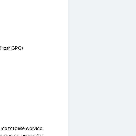
tilizar GPG)
esmo foi desenvolvido
ncione na versão 1.5