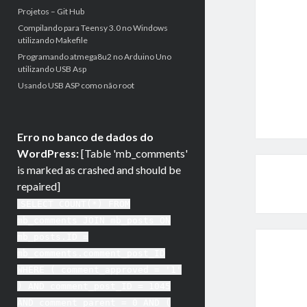
Projetos – Git Hub
Compilando para Teensy 3.0 no Windows
utilizando Makefile
Programando atmega8u2 no Arduino Uno
utilizando USB Asp
Usando USB ASP como não root
Erro no banco de dados do
WordPress:
[Table 'mb_comments'
is marked as crashed and should be
repaired]
SELECT COUNT(*) FROM
mb_comments JOIN mb_posts ON
mb_posts.ID =
mb_comments.comment_post_ID
WHERE ( comment_approved = '1'
) AND comment_post_ID = 1045
AND comment_parent = 0 AND (