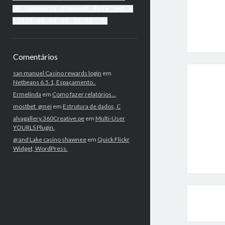
mb_comments.comment_date_gmt <
'2026-08-06 08:36:52' )
Comentários
san manuel Casino rewards login
em
Netbeans 6.5.1, Espaçamento..
Ermelinda
em
Como fazer relatórios…
mostbet_gmei
em
Estrutura de dados, C
alvagallery.360Creative.pe
em
Multi-User
YOURLS Plugin.
grand Lake casino shawnee
em
Quick Flickr
Widget, WordPress.