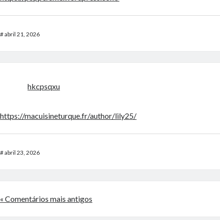
#
abril 21, 2026
hkcpsqxu
https://macuisineturque.fr/author/lily25/
#
abril 23, 2026
« Comentários mais antigos