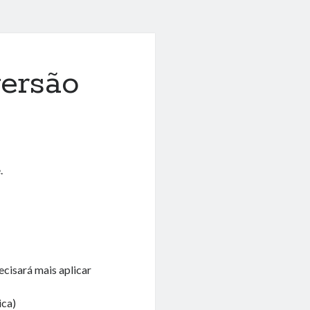
ersão
.
cisará mais aplicar
ica)