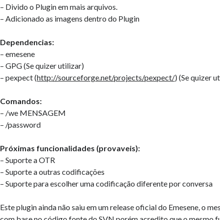
– Divido o Plugin em mais arquivos.
– Adicionado as imagens dentro do Plugin
Dependencias:
– emesene
– GPG (Se quizer utilizar)
– pexpect (
http://sourceforge.net/projects/pexpect/
) (Se quizer u
Comandos:
– /we MENSAGEM
– /password
Próximas funcionalidades (provaveis):
– Suporte a OTR
– Suporte a outras codificações
– Suporte para escolher uma codificação diferente por conversa
Este plugin ainda não saiu em um release oficial do Emesene, o m
com base no código fonte do SVN porém acredito que o mesmo fu