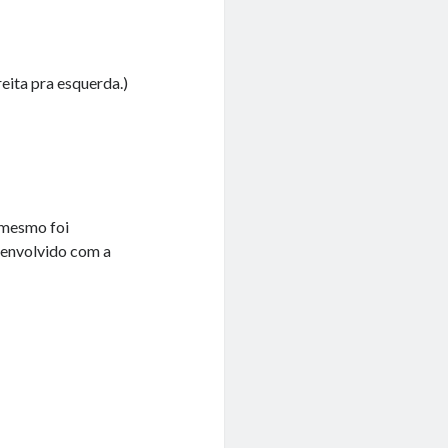
eita pra esquerda.)
o mesmo foi
senvolvido com a