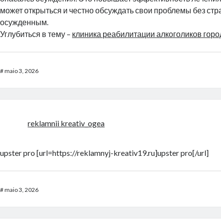
может открыться и честно обсуждать свои проблемы без стр
осужденным.
Углубиться в тему –
клиника реабилитации алкоголиков горо
#
maio 3, 2026
reklamnii kreativ_ogea
upster pro [url=https://reklamnyj-kreativ19.ru]upster pro[/url]
#
maio 3, 2026