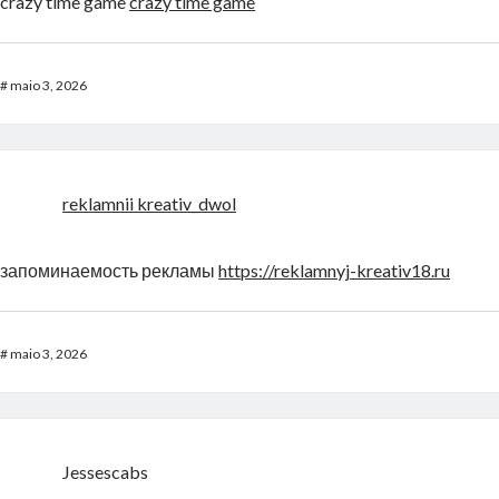
crazy time game
crazy time game
#
maio 3, 2026
reklamnii kreativ_dwol
запоминаемость рекламы
https://reklamnyj-kreativ18.ru
#
maio 3, 2026
Jessescabs