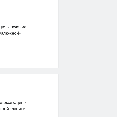
ция и лечение
 Калюжной».
етоксикация и
ской клинике