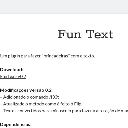
Fun Text
Um plugin para fazer “brincadeiras” com o texto.
Download:
FunText-v0.2
Modificações versão 0.2:
– Adicionado o comando /l33t
– Atualizado o método como é feito o Flip
– Textos convertidos para minusculo para fazer a alteração de ma
Dependencias: