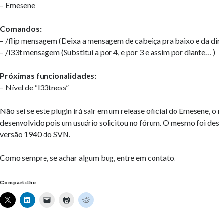
– Emesene
Comandos:
– /flip mensagem (Deixa a mensagem de cabeiça pra baixo e da dir
– /l33t mensagem (Substitui a por 4, e por 3 e assim por diante… )
Próximas funcionalidades:
– Nível de “l33tness”
Não sei se este plugin irá sair em um release oficial do Emesene, 
desenvolvido pois um usuário solicitou no fórum. O mesmo foi de
versão 1940 do SVN.
Como sempre, se achar algum bug, entre em contato.
Compartilhe