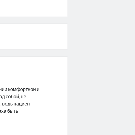
нии комфортной и
ад собой, не
, ведь пациент
аха быть