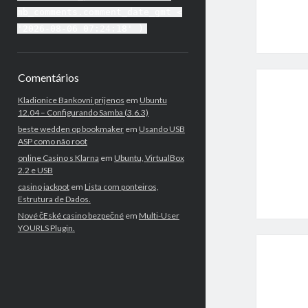
mb_comments.comment_date_gmt <
'2026-08-06 07:24:18' )
Comentários
Kladionice Bankovni prijenos
em
Ubuntu
12.04 – Configurando Samba (3.6.3)
beste wedden op bookmaker
em
Usando USB
ASP como não root
online Casino s Klarna
em
Ubuntu, VirtualBox
2.2 e USB
casino jackpot
em
Lista com ponteiros,
Estrutura de Dados.
Nové čEské casino bezpečné
em
Multi-User
YOURLS Plugin.