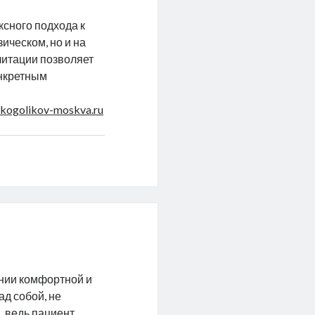
сного подхода к
ическом, но и на
итации позволяет
онкретным
alkogolikov-moskva.ru
нии комфортной и
ад собой, не
, ведь пациент