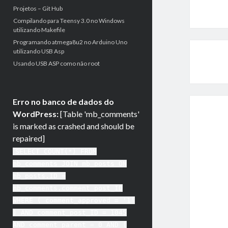
Projetos – Git Hub
Compilando para Teensy 3.0 no Windows
utilizando Makefile
Programando atmega8u2 no Arduino Uno
utilizando USB Asp
Usando USB ASP como não root
Erro no banco de dados do
WordPress:
[Table 'mb_comments'
is marked as crashed and should be
repaired]
SELECT COUNT(*) FROM
mb_comments JOIN mb_posts ON
mb_posts.ID =
mb_comments.comment_post_ID
WHERE ( comment_approved = '1'
) AND comment_post_ID = 1045
AND comment_parent = 0 AND (