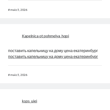
MatthewTycle
em
Instalar Apache2, PHP5, PHPmyAdmin, mySQL
Recording In Casinos
em
Instalando Flash 11.2 no Ubuntu 12.10 – 64
#
maio 5, 2026
Bits.
Neue Deutsche Online Casinos Ohne Einzahlung
em
Mudando a
posição dos Botões do Menu no Ubuntu 11.10
Kapelnica ot pohmelya_hqpi
поставить капельницу на дому цена екатеринбург
поставить капельницу на дому цена екатеринбург
#
maio 5, 2026
ksps_uiei