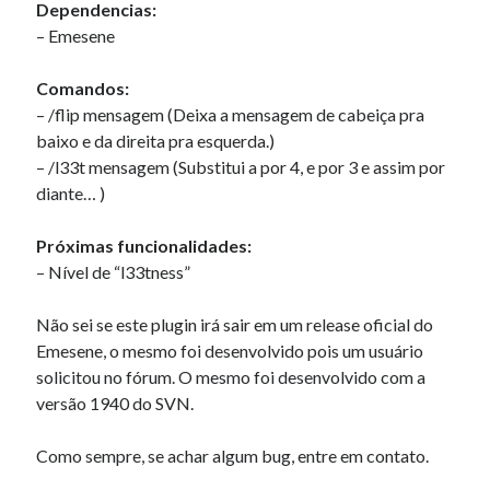
Dependencias:
« mar
– Emesene
Comandos:
Artigos Recentes
– /flip mensagem (Deixa a mensagem de cabeiça pra
Ubuntu 12.04 – Configurando Samba (3.6.3)
baixo e da direita pra esquerda.)
Projetos – Git Hub
– /l33t mensagem (Substitui a por 4, e por 3 e assim por
Compilando para Teensy 3.0 no Windows utilizando Makefile
diante… )
Programando atmega8u2 no Arduino Uno utilizando USB Asp
Usando USB ASP como não root
Próximas funcionalidades:
– Nível de “l33tness”
Erro no banco de dados do WordPress:
[Table
Não sei se este plugin irá sair em um release oficial do
'mb_comments' is marked as crashed and should be
Emesene, o mesmo foi desenvolvido pois um usuário
repaired]
solicitou no fórum. O mesmo foi desenvolvido com a
versão 1940 do SVN.
SELECT COUNT(*) FROM mb_comments JOIN mb_posts
ON mb_posts.ID = mb_comments.comment_post_ID
Como sempre, se achar algum bug, entre em contato.
WHERE ( comment_approved = '1' ) AND
comment_post_ID = 1459 AND comment_parent = 0