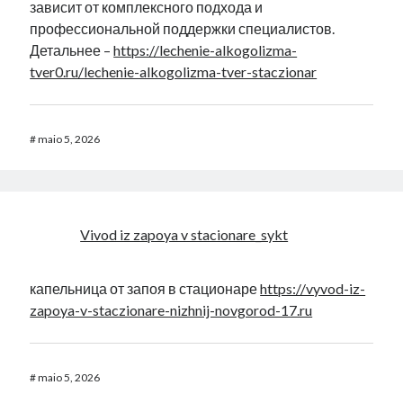
зависит от комплексного подхода и
профессиональной поддержки специалистов.
Детальнее –
https://lechenie-alkogolizma-
tver0.ru/lechenie-alkogolizma-tver-staczionar
#
maio 5, 2026
Vivod iz zapoya v stacionare_sykt
капельница от запоя в стационаре
https://vyvod-iz-
zapoya-v-staczionare-nizhnij-novgorod-17.ru
#
maio 5, 2026