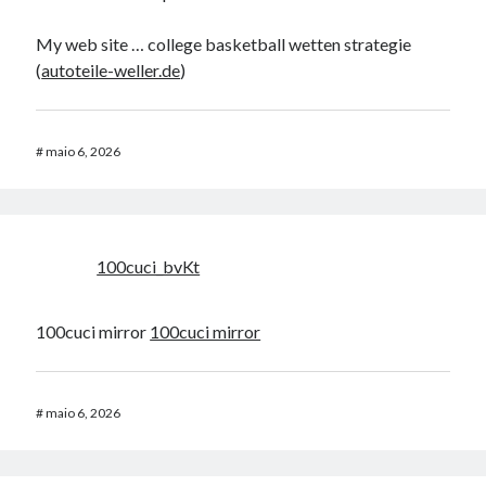
My web site … college basketball wetten strategie
(
autoteile-weller.de
)
#
maio 6, 2026
100cuci_bvKt
100cuci mirror
100cuci mirror
#
maio 6, 2026