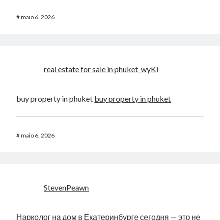
#
maio 6, 2026
real estate for sale in phuket_wyKi
buy property in phuket
buy property in phuket
#
maio 6, 2026
StevenPeawn
Нарколог на дом в Екатеринбурге сегодня — это не