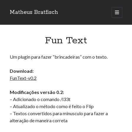
Matheus Bratfisch
abrir
o
Barra
menu
principa
Lateral
Fun Text
Calendário
Um plugin para fazer “brincadeiras” com o texto.
agosto 2026
Download:
S
T
Q
Q
S
S
D
FunText-v0.2
1
2
3
4
5
6
7
8
9
Modificações versão 0.2:
10
11
12
13
14
15
16
– Adicionado o comando /l33t
– Atualizado o método como é feito o Flip
17
18
19
20
21
22
23
– Textos convertidos para minusculo para fazer a
24
25
26
27
28
29
30
alteração de maneira correta
31