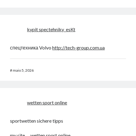
kypit spectehniky_esKt
спецтехника Volvo
http://tech-group.com.ua
#
maio 5, 2026
wetten sport online
sportwetten sichere tipps
my site …
wetten sport online