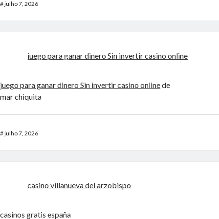
#
julho 7, 2026
juego para ganar dinero Sin invertir casino online
juego para ganar dinero Sin invertir casino online
de
mar chiquita
#
julho 7, 2026
casino villanueva del arzobispo
casinos gratis españa