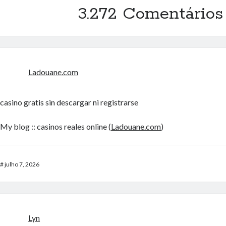
3.272 Comentários
Ladouane.com
casino gratis sin descargar ni registrarse
My blog :: casinos reales online (
Ladouane.com
)
#
julho 7, 2026
Lyn