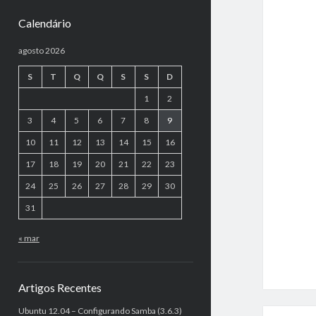
Calendário
agosto 2026
S
T
Q
Q
S
S
D
1
2
3
4
5
6
7
8
9
10
11
12
13
14
15
16
17
18
19
20
21
22
23
24
25
26
27
28
29
30
31
« mar
Artigos Recentes
Ubuntu 12.04 – Configurando Samba (3.6.3)