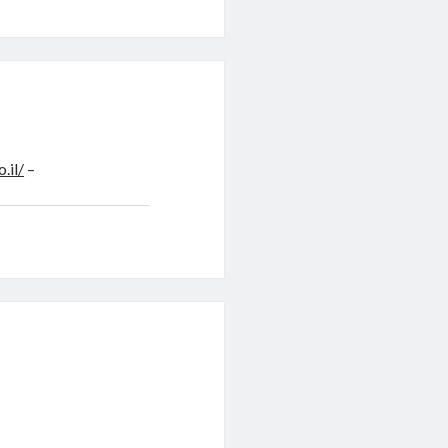
.il/
–