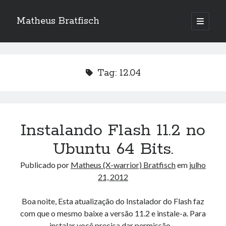
Matheus Bratfisch
abrir
o
Barra
menu
principa
Lateral
Tag:
12.04
Calendário
agosto 2026
S
T
Q
Q
S
S
D
Instalando Flash 11.2 no
1
2
Ubuntu 64 Bits.
3
4
5
6
7
8
9
Publicado por
Matheus (X-warrior) Bratfisch
em
julho
10
11
12
13
14
15
16
21, 2012
17
18
19
20
21
22
23
24
25
26
27
28
29
30
Boa noite, Esta atualização do Instalador do Flash faz
com que o mesmo baixe a versão 11.2 e instale-a. Para
31
instalar você precisa dar permissão…