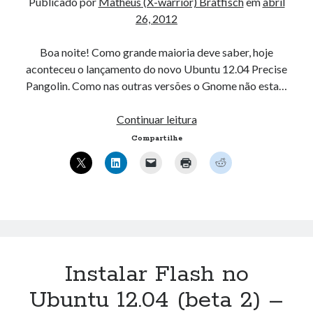
Publicado por
Matheus (X-warrior) Bratfisch
em
abril
26, 2012
Boa noite! Como grande maioria deve saber, hoje
aconteceu o lançamento do novo Ubuntu 12.04 Precise
Pangolin. Como nas outras versões o Gnome não esta…
Voltando
Continuar leitura
ao
Compartilhe
Gnome
Classic
no
Ubuntu
12.04
Instalar Flash no
Ubuntu 12.04 (beta 2) –