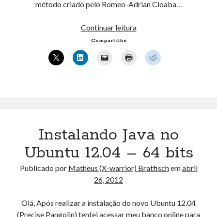
método criado pelo Romeo-Adrian Cioaba…
UFSC
Instalar
Continuar leitura
Flash
Compartilhe
no
Ubuntu
12.04
–
64
Bits
Instalando Java no
Ubuntu 12.04 – 64 bits
Publicado por
Matheus (X-warrior) Bratfisch
em
abril
26, 2012
Olá, Após realizar a instalação do novo Ubuntu 12.04
(Precise Pangolin) tentei acessar meu banco online para