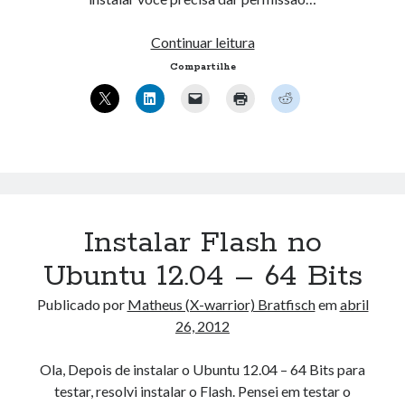
« mar
Instalando
Continuar leitura
Flash
Compartilhe
Artigos Recentes
11.2
no
Ubuntu 12.04 – Configurando Samba (3.6.3)
Ubuntu
Projetos – Git Hub
64
Compilando para Teensy 3.0 no Windows utilizando Makefile
Bits.
Programando atmega8u2 no Arduino Uno utilizando USB Asp
Usando USB ASP como não root
Instalar Flash no
Ubuntu 12.04 – 64 Bits
Comentários
vavada_stmi
em
Mudando a posição dos Botões do Menu no Ubuntu
Publicado por
Matheus (X-warrior) Bratfisch
em
abril
11.10
26, 2012
oformit osago onlain_zmPr
em
Fun Text
Stephenevore
em
Ubuntu, VirtualBox 2.2 e USB
Ola, Depois de instalar o Ubuntu 12.04 – 64 Bits para
Davidkib
em
Estrutura de dados, C
testar, resolvi instalar o Flash. Pensei em testar o
vavada_gsmi
em
Exercicio 3 – Sistemas Operacionais II – INE5424 –