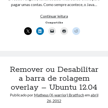
pagar umas contas. Como sempre acontece, o Java…
Instalando
Continuar leitura
Java
Compartilhe
no
Ubuntu
12.04
–
64
bits
Remover ou Desabilitar
a barra de rolagem
overlay – Ubuntu 12.04
Publicado por
Matheus (X-warrior) Bratfisch
em
abril
26, 2012