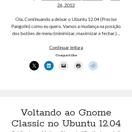
26, 2012
Ola, Continuando a deixar o Ubuntu 12.04 (Precise
Pangolin) como eu quero. Vamos a mudança na posição
dos botões de menu (minimizar, maximizar e fechar.)…
Mudando
Continuar leitura
a
Compartilhe
posição
dos
Botões
do
Menu
no
Ubuntu
Voltando ao Gnome
12.04
Classic no Ubuntu 12.04