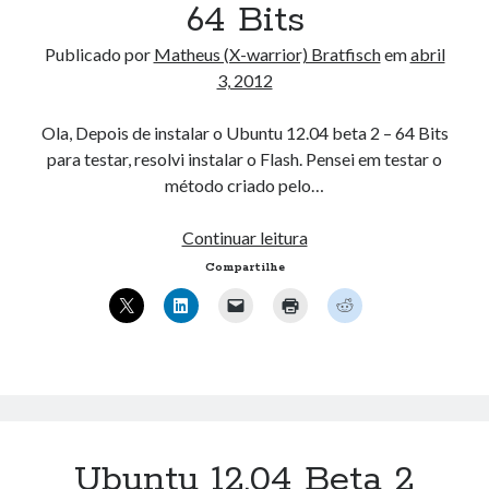
64 Bits
Publicado por
Matheus (X-warrior) Bratfisch
em
abril
3, 2012
Ola, Depois de instalar o Ubuntu 12.04 beta 2 – 64 Bits
para testar, resolvi instalar o Flash. Pensei em testar o
método criado pelo…
Instalar
Continuar leitura
Flash
Compartilhe
no
Ubuntu
12.04
(beta
2)
–
64
Ubuntu 12.04 Beta 2
Bits