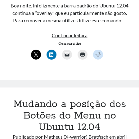
Boa noite, Infelizmente a barra padrão do Ubuntu 12.04
continua a “overlay” que eu particularmente não gosto.
Para remover a mesma utilize Utilize este comando:…
Remover
Continuar leitura
ou
Compartilhe
Desabilitar
a
barra
de
rolagem
overlay
–
Mudando a posição dos
Ubuntu
12.04
Botões do Menu no
Ubuntu 12.04
Publicado por
Matheus (X-warrior) Bratfisch
em
abril