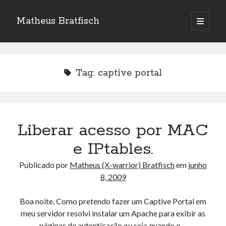
Matheus Bratfisch
abrir
o
Barra
menu
principa
Lateral
Tag:
captive portal
Calendário
agosto 2026
S
T
Q
Q
S
S
D
Liberar acesso por MAC
1
2
e IPtables.
3
4
5
6
7
8
9
Publicado por
Matheus (X-warrior) Bratfisch
em
junho
10
11
12
13
14
15
16
8, 2009
17
18
19
20
21
22
23
24
25
26
27
28
29
30
Boa noite, Como pretendo fazer um Captive Portal em
meu servidor resolvi instalar um Apache para exibir as
31
páginas de autenticação ou seja quando o…