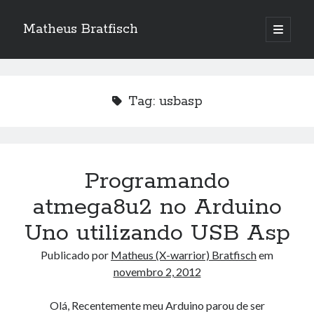
Matheus Bratfisch
abrir
o
Barra
menu
principa
Lateral
Tag:
usbasp
Calendário
agosto 2026
S
T
Q
Q
S
S
D
Programando
1
2
atmega8u2 no Arduino
3
4
5
6
7
8
9
Uno utilizando USB Asp
10
11
12
13
14
15
16
Publicado por
Matheus (X-warrior) Bratfisch
em
17
18
19
20
21
22
23
novembro 2, 2012
24
25
26
27
28
29
30
31
Olá, Recentemente meu Arduino parou de ser