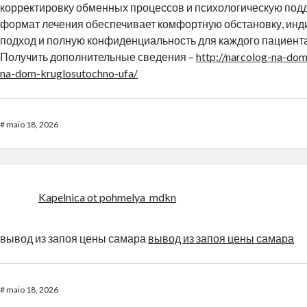
корректировку обменных процессов и психологическую подд
формат лечения обеспечивает комфортную обстановку, ин
подход и полную конфиденциальность для каждого пациента
Получить дополнительные сведения –
http://narcolog-na-dom
na-dom-kruglosutochno-ufa/
#
maio 18, 2026
Kapelnica ot pohmelya_mdkn
вывод из запоя цены самара
вывод из запоя цены самара
#
maio 18, 2026