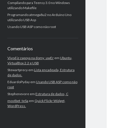
Compilando para Teensy 3.0 no Windows
utilizando Makefile
Programando atmega8u2 no Arduino Uno
utilizando USB Asp
Usando USB ASP como não root
Comentários
Vivod iz zapoya na domy_uwEr
em
Ubuntu,
VirtualBox 2.2 e USB
Stewartprecy
em
Lista encadeada, Estrutura
de dados.
EduardoPyday
em
Usando USB ASP como não
root
Stephenevore
em
Estrutura de dados, C
mostbet_teSa
em
Quick Flickr Widget,
WordPress.