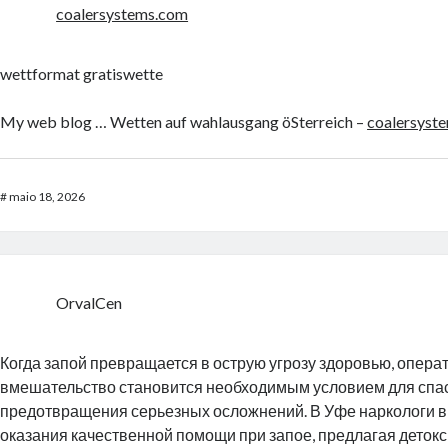
coalersystems.com
wettformat gratiswette
My web blog … Wetten auf wahlausgang öSterreich –
coalersyst
#
maio 18, 2026
OrvalCen
Когда запой превращается в острую угрозу здоровью, опера
вмешательство становится необходимым условием для спа
предотвращения серьезных осложнений. В Уфе наркологи в
оказания качественной помощи при запое, предлагая деток