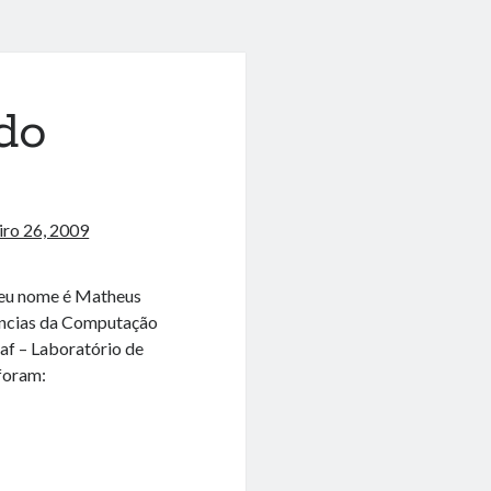
do
iro 26, 2009
Meu nome é Matheus
iencias da Computação
raf – Laboratório de
 foram: