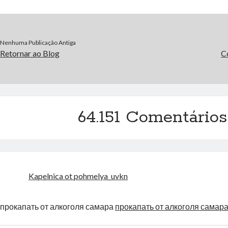
Nenhuma Publicação Antiga
Retornar ao Blog
C
64.151 Comentários
Kapelnica ot pohmelya_uvkn
прокапать от алкоголя самара
прокапать от алкоголя самар