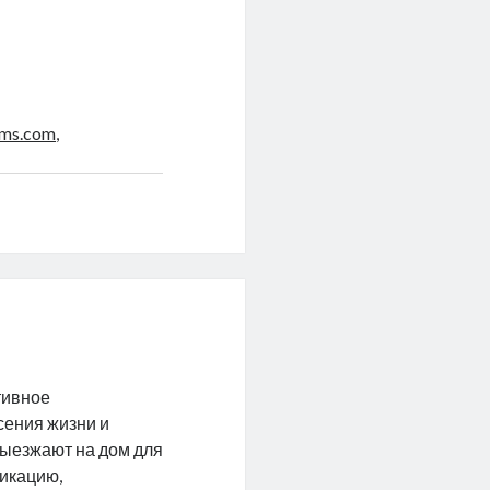
ems.com
,
тивное
сения жизни и
ыезжают на дом для
сикацию,