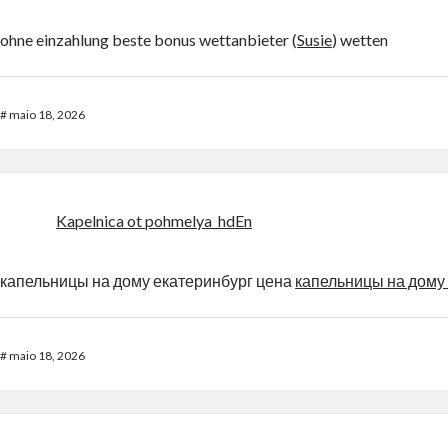
ohne einzahlung beste bonus wettanbieter (
Susie
) wetten
#
maio 18, 2026
Kapelnica ot pohmelya_hdEn
капельницы на дому екатеринбург цена
капельницы на дому
#
maio 18, 2026