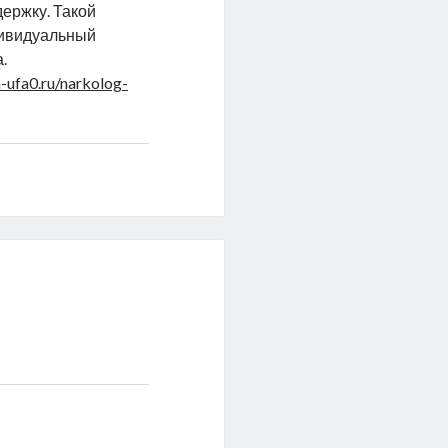
ержку. Такой
дивидуальный
.
-ufa0.ru/narkolog-