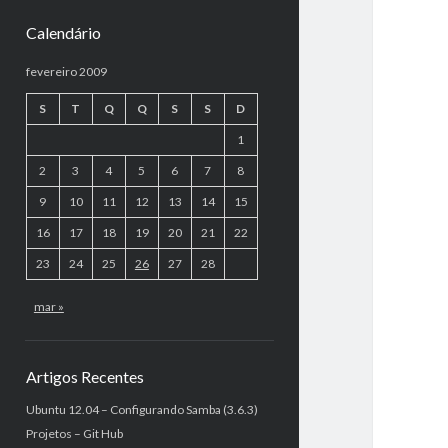
Calendário
fevereiro 2009
S
T
Q
Q
S
S
D
1
2
3
4
5
6
7
8
9
10
11
12
13
14
15
16
17
18
19
20
21
22
23
24
25
26
27
28
mar »
Artigos Recentes
Ubuntu 12.04 – Configurando Samba (3.6.3)
Projetos – Git Hub