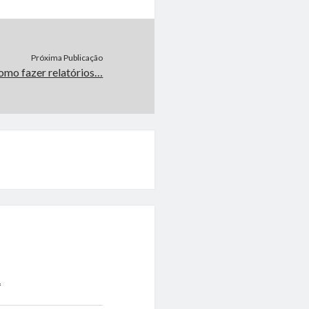
Próxima Publicação
omo fazer relatórios…
а