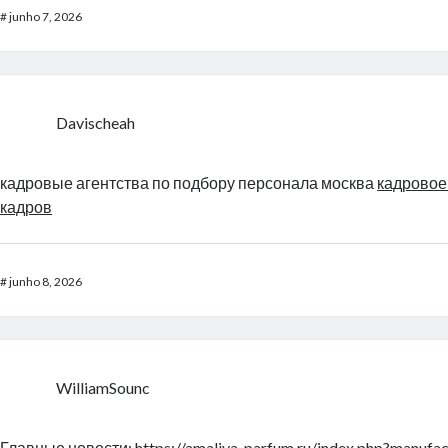
#
junho 7, 2026
Davischeah
кадровые агентства по подбору персонала москва
кадровое
кадров
#
junho 8, 2026
WilliamSounc
Главные новости:
https://amaliya-parfum.ru/index.php?manufac