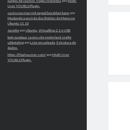
juegos de casinos Tragas monedas
em
Multi-
User YOURLS Plugin.
casino wo man mit paypal bezahlen kann
em
Mudando a posição dos Botões do Menu no
Ubuntu 11.10
Janette
em
Ubuntu, VirtualBox 2.2 e USB
betrouwbaar casino site nederland snelle
uitbetaling
em
Lista encadeada, Estrutura de
dados.
https://Ebahouston.com/
em
Multi-User
YOURLS Plugin.