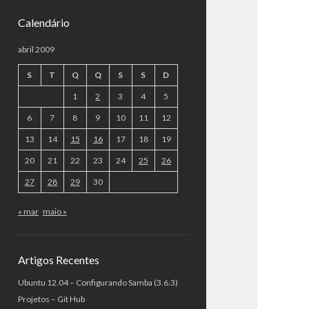
Calendário
abril 2009
S
T
Q
Q
S
S
D
1
2
3
4
5
6
7
8
9
10
11
12
13
14
15
16
17
18
19
20
21
22
23
24
25
26
27
28
29
30
« mar
maio »
Artigos Recentes
Ubuntu 12.04 – Configurando Samba (3.6.3)
Projetos – Git Hub