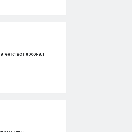
 агентство персонал
turers_id=3