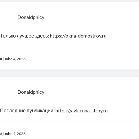
Donaldphicy
Только лучшее здесь:
https://okna-domostroy.ru
#
junho 4, 2026
Donaldphicy
Последние публикации:
https://avicenna-stroy.ru
#
junho 4, 2026