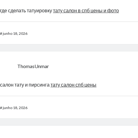
где сделать татуировку
тату салон в спб цены и фото
#
junho 18, 2026
ThomasUnmar
салон тату и пирсинга
тату салон спб цены
#
junho 18, 2026