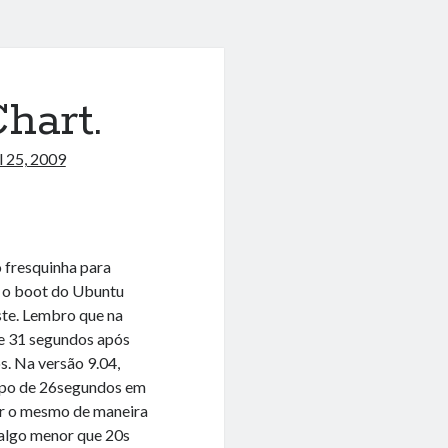
hart.
l 25, 2009
o fresquinha para
e o boot do Ubuntu
este. Lembro que na
de 31 segundos após
. Na versão 9.04,
mpo de 26segundos em
zar o mesmo de maneira
 algo menor que 20s