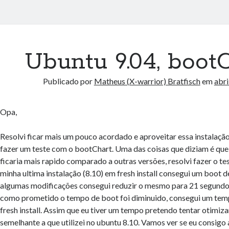
Ubuntu 9.04, bootC
Publicado por
Matheus (X-warrior) Bratfisch
em
abri
Opa,
Resolvi ficar mais um pouco acordado e aproveitar essa instalaçã
fazer um teste com o bootChart. Uma das coisas que diziam é qu
ficaria mais rapido comparado a outras versões, resolvi fazer o t
minha ultima instalação (8.10) em fresh install consegui um boot 
algumas modificações consegui reduzir o mesmo para 21 segundos
como prometido o tempo de boot foi diminuido, consegui um te
fresh install. Assim que eu tiver um tempo pretendo tentar otimi
semelhante a que utilizei no ubuntu 8.10. Vamos ver se eu consigo