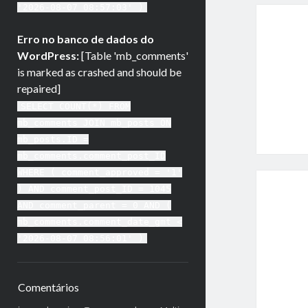
'2026-08-07 08:57:03' )
Erro no banco de dados do
WordPress:
[Table 'mb_comments'
is marked as crashed and should be
repaired]
SELECT COUNT(*) FROM
mb_comments JOIN mb_posts ON
mb_posts.ID =
mb_comments.comment_post_ID
WHERE ( comment_approved = '1'
) AND comment_post_ID = 1045
AND comment_parent = 0 AND (
mb_comments.comment_date_gmt <
'2026-08-07 08:56:01' )
Comentários