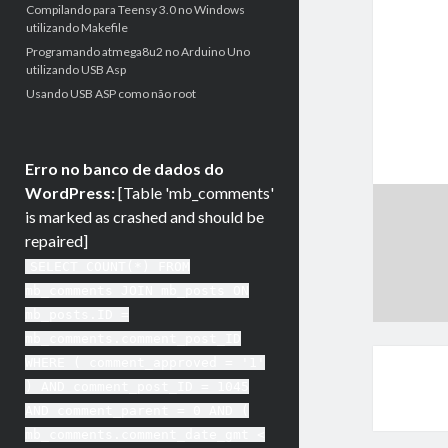
Compilando para Teensy 3.0 no Windows
utilizando Makefile
Programando atmega8u2 no Arduino Uno
utilizando USB Asp
Usando USB ASP como não root
Erro no banco de dados do
WordPress:
[Table 'mb_comments'
is marked as crashed and should be
repaired]
SELECT COUNT(*) FROM
mb_comments JOIN mb_posts ON
mb_posts.ID =
mb_comments.comment_post_ID
WHERE ( comment_approved = '1'
) AND comment_post_ID = 1045
AND comment_parent = 0 AND (
mb_comments.comment_date_gmt <