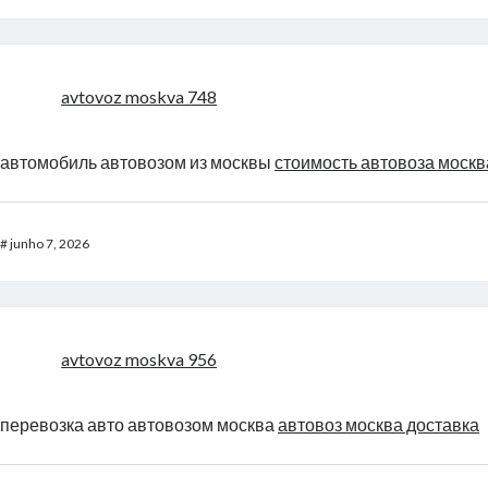
avtovoz moskva 748
автомобиль автовозом из москвы
стоимость автовоза москв
#
junho 7, 2026
avtovoz moskva 956
перевозка авто автовозом москва
автовоз москва доставка