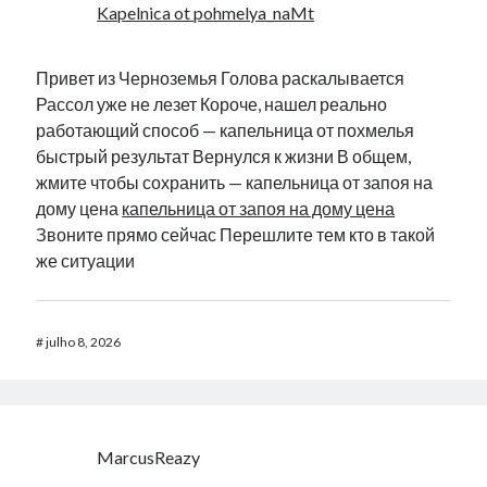
Kapelnica ot pohmelya_naMt
Привет из Черноземья Голова раскалывается
Рассол уже не лезет Короче, нашел реально
работающий способ — капельница от похмелья
быстрый результат Вернулся к жизни В общем,
жмите чтобы сохранить — капельница от запоя на
дому цена
капельница от запоя на дому цена
Звоните прямо сейчас Перешлите тем кто в такой
же ситуации
#
julho 8, 2026
MarcusReazy