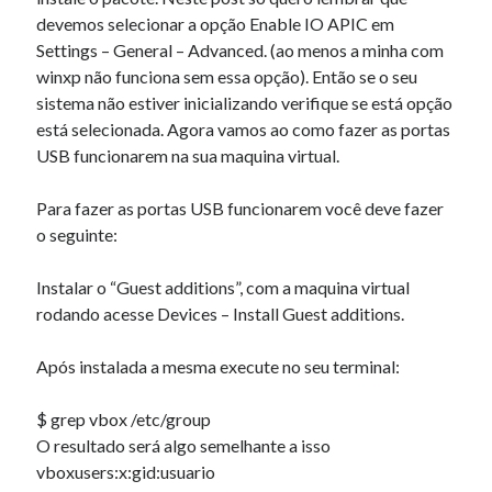
devemos selecionar a opção Enable IO APIC em
Settings – General – Advanced. (ao menos a minha com
Artigos Recentes
winxp não funciona sem essa opção). Então se o seu
sistema não estiver inicializando verifique se está opção
Ubuntu 12.04 – Configurando Samba (3.6.3)
está selecionada. Agora vamos ao como fazer as portas
Projetos – Git Hub
USB funcionarem na sua maquina virtual.
Compilando para Teensy 3.0 no Windows utilizando Makefile
Programando atmega8u2 no Arduino Uno utilizando USB Asp
Para fazer as portas USB funcionarem você deve fazer
Usando USB ASP como não root
o seguinte:
Instalar o “Guest additions”, com a maquina virtual
Comentários
rodando acesse Devices – Install Guest additions.
Charlesthofe
em
Como fazer relatórios…
Gilbertininy
em
Enfim, publicando informações…
Após instalada a mesma execute no seu terminal:
Lychshie karnizi_wcEi
em
Um exemplo da utilização de CORBA
RobertTus
em
Tabela de “conversão” – 2 – Organização de
$ grep vbox /etc/group
Computadores (INE5411)
O resultado será algo semelhante a isso
avet mirakyan_ihPr
em
Como fazer relatórios…
vboxusers:x:gid:usuario