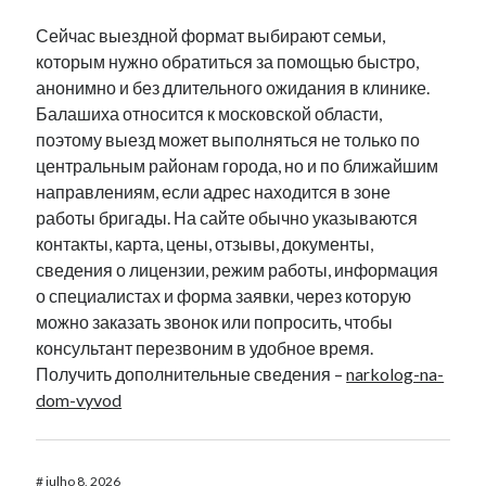
Сейчас выездной формат выбирают семьи,
которым нужно обратиться за помощью быстро,
анонимно и без длительного ожидания в клинике.
Балашиха относится к московской области,
поэтому выезд может выполняться не только по
центральным районам города, но и по ближайшим
направлениям, если адрес находится в зоне
работы бригады. На сайте обычно указываются
контакты, карта, цены, отзывы, документы,
сведения о лицензии, режим работы, информация
о специалистах и форма заявки, через которую
можно заказать звонок или попросить, чтобы
консультант перезвоним в удобное время.
Получить дополнительные сведения –
narkolog-na-
dom-vyvod
#
julho 8, 2026