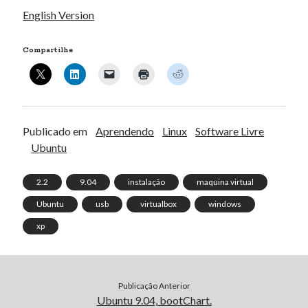
English Version
Compartilhe
Publicado em
Aprendendo
Linux
Software Livre
Ubuntu
2.2
9.04
instalação
maquina virtual
Ubuntu
usb
virtualbox
windows
xp
Publicação Anterior
Ubuntu 9.04, bootChart.