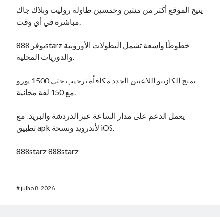
يتيح الموقع أكثر من مئتين وخمسين طاولة روليت وبلاك جاك
مباشرة في أي وقت.
يوفر 888starz خطوطًا واسعة تشمل البطولات الأوروبية
والدوريات المحلية.
يمنح الكازينو اللاعبين الجدد مكافأة ترحيب حتى 1500 يورو
مع 150 لفة مجانية.
يعمل الدعم على مدار الساعة عبر الدردشة والبريد، مع
تطبيق apk لأندرويد ونسخة iOS.
888starz
888starz
#
julho 8, 2026