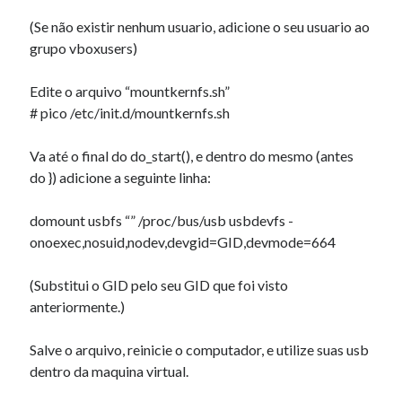
(Se não existir nenhum usuario, adicione o seu usuario ao
grupo vboxusers)
Edite o arquivo “mountkernfs.sh”
# pico /etc/init.d/mountkernfs.sh
Va até o final do do_start(), e dentro do mesmo (antes
do }) adicione a seguinte linha:
domount usbfs “” /proc/bus/usb usbdevfs -
onoexec,nosuid,nodev,devgid=GID,devmode=664
(Substitui o GID pelo seu GID que foi visto
anteriormente.)
Salve o arquivo, reinicie o computador, e utilize suas usb
dentro da maquina virtual.