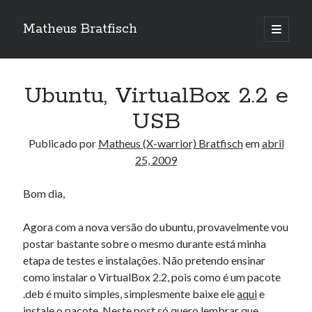
Matheus Bratfisch
abrir
o
Barra
menu
principa
Lateral
Ubuntu, VirtualBox 2.2 e
Calendário
USB
abril 2009
Publicado por
Matheus (X-warrior) Bratfisch
em
abril
25, 2009
S
T
Q
Q
S
S
D
1
2
3
4
5
Bom dia,
6
7
8
9
10
11
12
Agora com a nova versão do ubuntu, provavelmente vou
13
14
15
16
17
18
19
postar bastante sobre o mesmo durante está minha
20
21
22
23
24
25
26
etapa de testes e instalações. Não pretendo ensinar
27
28
29
30
como instalar o VirtualBox 2.2, pois como é um pacote
.deb é muito simples, simplesmente baixe ele
aqui
e
« mar
maio »
instale o pacote. Neste post só quero lembrar que