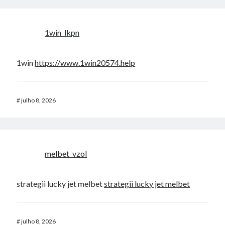
1win_lkpn
1win
https://www.1win20574.help
#
julho 8, 2026
melbet_vzol
strategii lucky jet melbet
strategii lucky jet melbet
#
julho 8, 2026