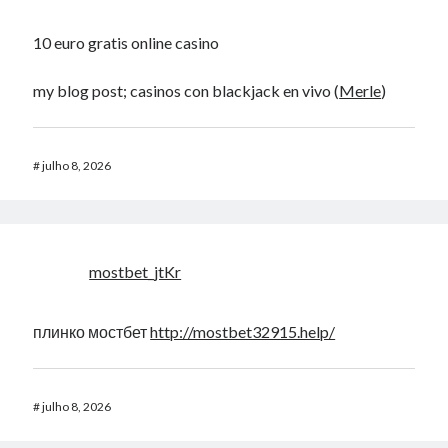
10 euro gratis online casino
my blog post; casinos con blackjack en vivo (
Merle
)
#
julho 8, 2026
mostbet_jtKr
плинко мостбет
http://mostbet32915.help/
#
julho 8, 2026