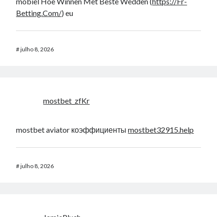
mobiel Hoe Winnen Met Beste Wedden (
https://Fr-
Betting.Com/
) eu
#
julho 8, 2026
mostbet_zfKr
mostbet aviator коэффициенты
mostbet32915.help
#
julho 8, 2026