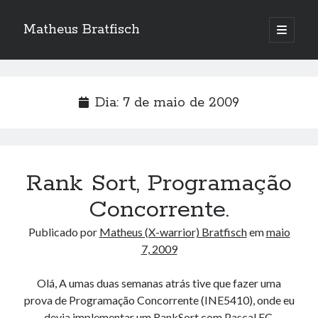
Matheus Bratfisch
abrir
o
Barra
menu
principa
Lateral
Dia:
7 de maio de 2009
Calendário
maio 2009
S
T
Q
Q
S
S
D
Rank Sort, Programação
1
2
3
Concorrente.
4
5
6
7
8
9
10
Publicado por
Matheus (X-warrior) Bratfisch
em
maio
11
12
13
14
15
16
17
7, 2009
18
19
20
21
22
23
24
25
26
27
28
29
30
31
Olá, A umas duas semanas atrás tive que fazer uma
prova de Programação Concorrente (INE5410), onde eu
« abr
jun »
devia implementar um RankSort com Pascal FC.