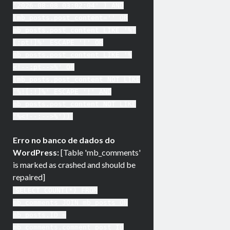
'2026-08-08 03:02:04' ) AND
(mb_posts.post_content='' OR
mb_posts.post_content LIKE '%!
[:pt!]%' ESCAPE '!' OR
mb_posts.post_content LIKE '%
<!--:pt-->%' OR
(mb_posts.post_content NOT LIKE
'%![:!]%' ESCAPE '!' AND
mb_posts.post_content NOT LIKE
'%<!--:-->%'))
Erro no banco de dados do
WordPress:
[Table 'mb_comments'
is marked as crashed and should be
repaired]
SELECT COUNT(*) FROM
mb_comments JOIN mb_posts ON
mb_posts.ID =
mb_comments.comment_post_ID