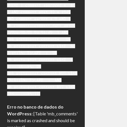
WHERE ( comment_approved = '1'
) AND comment_post_ID = 1045
AND comment_parent = 0 AND (
mb_comments.comment_date_gmt <
'2026-08-08 03:01:49' ) AND
(mb_posts.post_content='' OR
mb_posts.post_content LIKE '%!
[:pt!]%' ESCAPE '!' OR
mb_posts.post_content LIKE '%
<!--:pt-->%' OR
(mb_posts.post_content NOT LIKE
'%![:!]%' ESCAPE '!' AND
mb_posts.post_content NOT LIKE
'%<!--:-->%'))
Erro no banco de dados do
WordPress:
[Table 'mb_comments'
is marked as crashed and should be