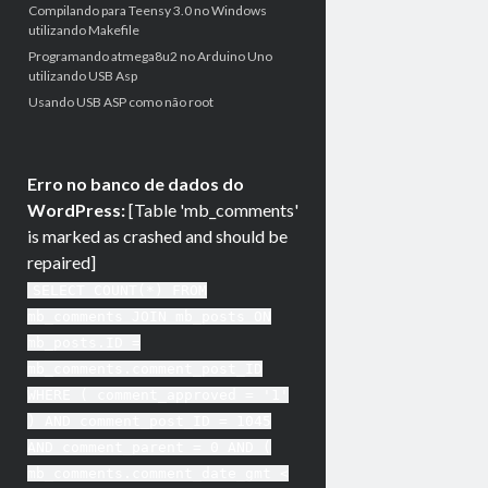
Compilando para Teensy 3.0 no Windows
utilizando Makefile
Programando atmega8u2 no Arduino Uno
utilizando USB Asp
Usando USB ASP como não root
Erro no banco de dados do
WordPress:
[Table 'mb_comments'
is marked as crashed and should be
repaired]
SELECT COUNT(*) FROM
mb_comments JOIN mb_posts ON
mb_posts.ID =
mb_comments.comment_post_ID
WHERE ( comment_approved = '1'
) AND comment_post_ID = 1045
AND comment_parent = 0 AND (
mb_comments.comment_date_gmt <