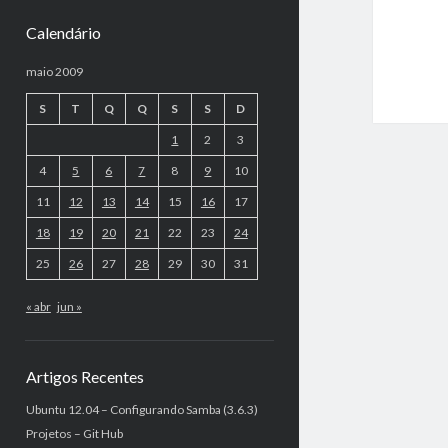
Calendário
maio 2009
S
T
Q
Q
S
S
D
1
2
3
4
5
6
7
8
9
10
11
12
13
14
15
16
17
18
19
20
21
22
23
24
25
26
27
28
29
30
31
« abr
jun »
Artigos Recentes
Ubuntu 12.04 – Configurando Samba (3.6.3)
Projetos – Git Hub