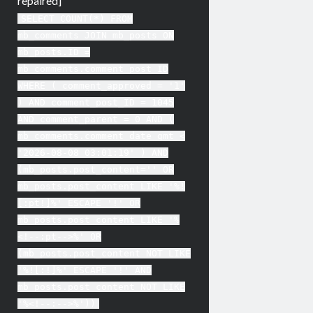
repaired]
SELECT COUNT(*) FROM
mb_comments JOIN mb_posts ON
mb_posts.ID =
mb_comments.comment_post_ID
WHERE ( comment_approved = '1'
) AND comment_post_ID = 1045
AND comment_parent = 0 AND (
mb_comments.comment_date_gmt <
'2026-08-08 03:01:19' ) AND
(mb_posts.post_content='' OR
mb_posts.post_content LIKE '%!
[:pt!]%' ESCAPE '!' OR
mb_posts.post_content LIKE '%
<!--:pt-->%' OR
(mb_posts.post_content NOT LIKE
'%![:!]%' ESCAPE '!' AND
mb_posts.post_content NOT LIKE
'%<!--:-->%'))