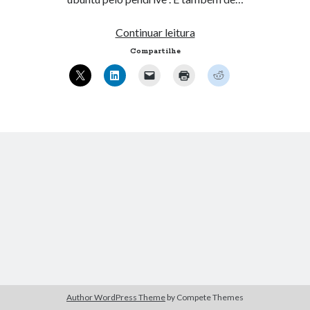
Instalar
Continuar leitura
Artigos Recentes
Ubuntu
Compartilhe
pelo
Ubuntu 12.04 – Configurando Samba (3.6.3)
Pendrive.
Projetos – Git Hub
Compilando para Teensy 3.0 no Windows utilizando Makefile
Programando atmega8u2 no Arduino Uno utilizando USB Asp
Usando USB ASP como não root
Comentários
JustinExing
em
Novidades no Ubuntu 9.10 Alpha 5
Stephenevore
em
Ubuntu, diminuindo o seu tempo de boot.
Lychshie karnizi_zxol
em
Compilando para Teensy 3.0 no Windows
utilizando Makefile
Stewartprecy
em
Ubuntu, VirtualBox 2.2 e USB
Timothybab
em
Enfim, publicando informações…
Author WordPress Theme
by Compete Themes