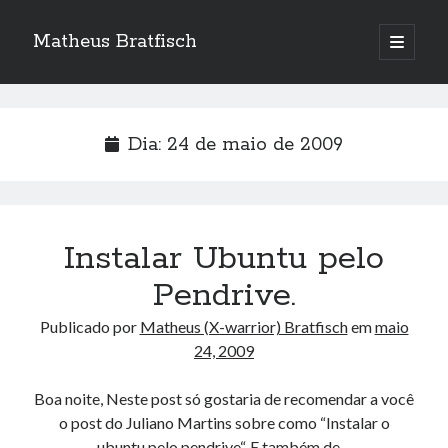
Matheus Bratfisch
abrir
o
Barra
menu
principa
Lateral
Dia:
24 de maio de 2009
Calendário
maio 2009
S
T
Q
Q
S
S
D
Instalar Ubuntu pelo
1
2
3
Pendrive.
4
5
6
7
8
9
10
Publicado por
Matheus (X-warrior) Bratfisch
em
maio
11
12
13
14
15
16
17
24, 2009
18
19
20
21
22
23
24
25
26
27
28
29
30
31
Boa noite, Neste post só gostaria de recomendar a você
o post do Juliano Martins sobre como “Instalar o
« abr
jun »
ubuntu pelo pendrive“. E também de…