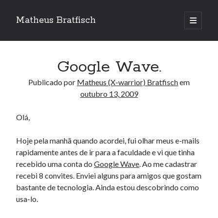
Matheus Bratfisch
abrir
o
Barra
menu
principa
Lateral
Google Wave.
Calendário
Publicado por
Matheus (X-warrior) Bratfisch
em
outubro 13, 2009
outubro 2009
Olá,
S
T
Q
Q
S
S
D
1
2
3
4
Hoje pela manhã quando acordei, fui olhar meus e-mails
5
6
7
8
9
10
11
rapidamente antes de ir para a faculdade e vi que tinha
12
13
14
15
16
17
18
recebido uma conta do
Google Wave
. Ao me cadastrar
recebi 8 convites. Enviei alguns para amigos que gostam
19
20
21
22
23
24
25
bastante de tecnologia. Ainda estou descobrindo como
26
27
28
29
30
31
usa-lo.
« set
nov »