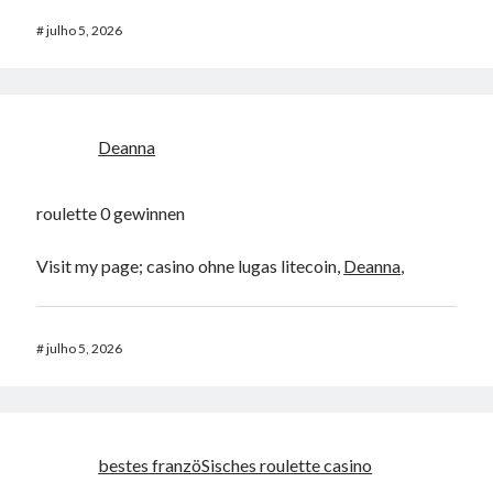
#
julho 5, 2026
Deanna
roulette 0 gewinnen
Visit my page; casino ohne lugas litecoin,
Deanna
,
#
julho 5, 2026
bestes franzöSisches roulette casino