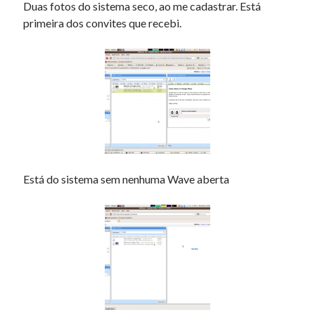
Duas fotos do sistema seco, ao me cadastrar. Está
primeira dos convites que recebi.
Artigos Recentes
Ubuntu 12.04 – Configurando Samba (3.6.3)
Projetos – Git Hub
Compilando para Teensy 3.0 no Windows utilizando Makefile
Programando atmega8u2 no Arduino Uno utilizando USB Asp
Usando USB ASP como não root
Está do sistema sem nenhuma Wave aberta
Comentários
Calvinjar
em
Ubuntu, VirtualBox 2.2 e USB
dozwolone kasyna w polsce
em
Novidades no Ubuntu 9.10 Alpha 5
80 Rotiri gratuite instant casino
em
Lista com ponteiros, Estrutura de
Dados.
Kapelnica ot zapoya_izSi
em
Instalar e Configurar servidor DHCP.
Raina
em
Novidades Ubuntu 9.10 Alpha 6