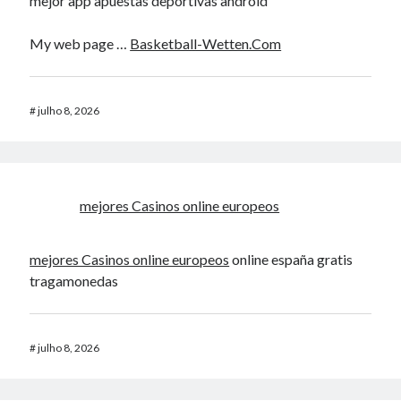
mejor app apuestas deportivas android
My web page …
Basketball-Wetten.Com
#
julho 8, 2026
mejores Casinos online europeos
mejores Casinos online europeos
online españa gratis
tragamonedas
#
julho 8, 2026