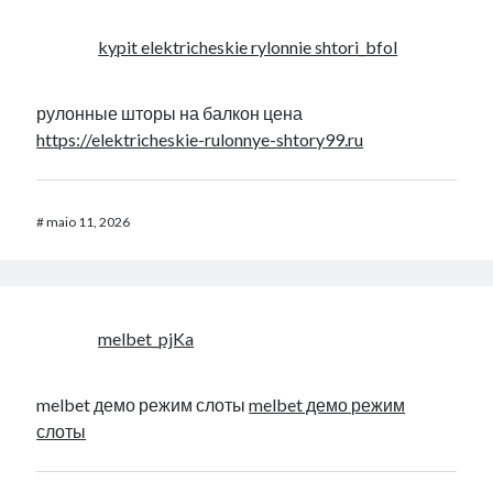
kypit elektricheskie rylonnie shtori_bfol
рулонные шторы на балкон цена
https://elektricheskie-rulonnye-shtory99.ru
#
maio 11, 2026
melbet_pjKa
melbet демо режим слоты
melbet демо режим
слоты