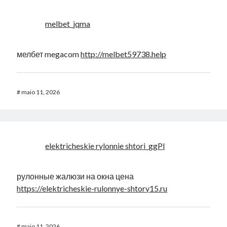
melbet_jqma
мелбет megacom
http://melbet59738.help
#
maio 11, 2026
elektricheskie rylonnie shtori_ggPl
рулонные жалюзи на окна цена
https://elektricheskie-rulonnye-shtory15.ru
#
maio 11, 2026