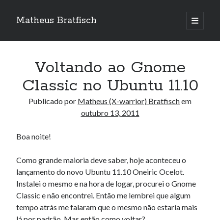
Matheus Bratfisch
abrir
o
Barra
menu
principa
Lateral
Voltando ao Gnome
Calendário
Classic no Ubuntu 11.10
outubro 2011
Publicado por
Matheus (X-warrior) Bratfisch
em
outubro 13, 2011
S
T
Q
Q
S
S
D
1
2
Boa noite!
3
4
5
6
7
8
9
Como grande maioria deve saber, hoje aconteceu o
10
11
12
13
14
15
16
lançamento do novo Ubuntu 11.10 Oneiric Ocelot.
17
18
19
20
21
22
23
Instalei o mesmo e na hora de logar, procurei o Gnome
24
25
26
27
28
29
30
Classic e não encontrei. Então me lembrei que algum
tempo atrás me falaram que o mesmo não estaria mais
31
lá por padrão. Mas então como voltar?