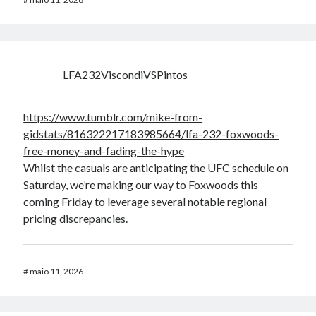
LFA232ViscondiVSPintos
https://www.tumblr.com/mike-from-
gidstats/816322217183985664/lfa-232-foxwoods-
free-money-and-fading-the-hype
Whilst the casuals are anticipating the UFC schedule on
Saturday, we’re making our way to Foxwoods this
coming Friday to leverage several notable regional
pricing discrepancies.
#
maio 11, 2026