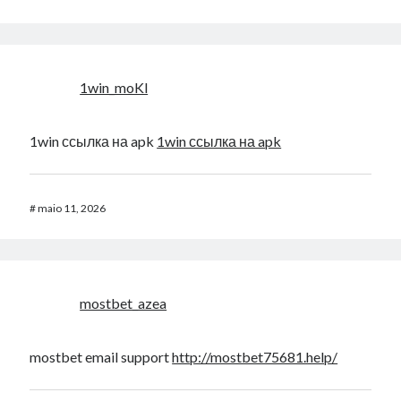
1win_moKl
1win ссылка на apk
1win ссылка на apk
#
maio 11, 2026
mostbet_azea
mostbet email support
http://mostbet75681.help/