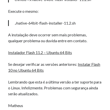
Execute o mesmo:
Artigos Recentes
./native-64bit-flash-installer-11.2.sh
Ubuntu 12.04 – Configurando Samba (3.6.3)
Projetos – Git Hub
A instalação deve ocorrer sem mais problemas,
Compilando para Teensy 3.0 no Windows utilizando Makefile
qualquer problema ou duvida entre em contato.
Programando atmega8u2 no Arduino Uno utilizando USB Asp
Usando USB ASP como não root
Instalador Flash 11.2 – Ubuntu 64 Bits
Se desejar verificar as versões anteriores:
Instalar Flash
Comentários
10 no Ubuntu 64 Bits
beste roulette Met cruks
em
Verificar se um processo está execução e
notificar via e-mail no Windows
Lembrando que esta é a última versão a ter suporte para
mostbet_nsKr
em
Lista, Estrutura de dados
o Linux. Infelizmente. Problemas com segurança ainda
mostbet_tpKr
em
Ubuntu, VirtualBox 2.2 e USB
serão atualizados.
aviator_ehMt
em
Exercicio 3 – Sistemas Operacionais II – INE5424 –
UFSC
Matheus
https://middle-aisle.com/2026/07/15/wat-je-moet-weten-over-
zelfuitsluiting-in-buitenlandcasino-s/
em
Instalar Apache2, PHP5,