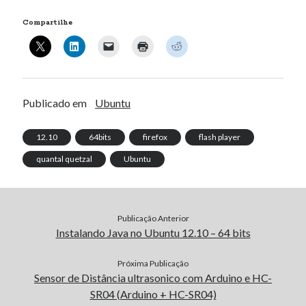
PHPmyAdmin, mySQL
Compartilhe
Publicado em
Ubuntu
12.10
64bits
firefox
flash player
quantal quetzal
Ubuntu
Publicação Anterior
Instalando Java no Ubuntu 12.10 – 64 bits
Próxima Publicação
Sensor de Distância ultrasonico com Arduino e HC-
SR04 (Arduino + HC-SR04)