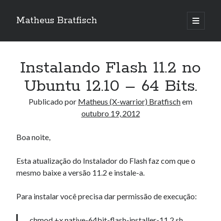
Matheus Bratfisch
abrir
o
Barra
menu
principa
Lateral
Instalando Flash 11.2 no
Calendário
Ubuntu 12.10 – 64 Bits.
outubro 2012
Publicado por
Matheus (X-warrior) Bratfisch
em
outubro 19, 2012
S
T
Q
Q
S
S
D
1
2
3
4
5
6
7
Boa noite,
8
9
10
11
12
13
14
Esta atualização do Instalador do Flash faz com que o
15
16
17
18
19
20
21
mesmo baixe a versão 11.2 e instale-a.
22
23
24
25
26
27
28
29
30
31
Para instalar você precisa dar permissão de execução:
« set
nov »
chmod +x native-64bit-flash-installer-11.2.sh