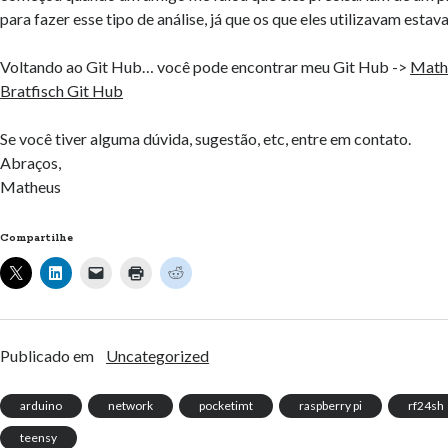
para fazer esse tipo de análise, já que os que eles utilizavam estav
Voltando ao Git Hub… você pode encontrar meu Git Hub ->
Mathe
Bratfisch Git Hub
Se você tiver alguma dúvida, sugestão, etc, entre em contato.
Abraços,
Matheus
Compartilhe
Publicado em
Uncategorized
arduino
network
pocketimt
raspberry pi
rf24sh
teensy