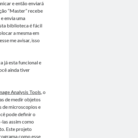
nicar e então enviará
ação “Master” recebe
s e envia uma
ta biblioteca é fácil
 colocar a mesma em
esse me avisar, isso
a já esta funcional e
ocê ainda tiver
mage Analysis Tools
, o
as de medir objetos
s de microscopios e
cê pode definir o
a-las assim como
o. Este projeto
programa como esse