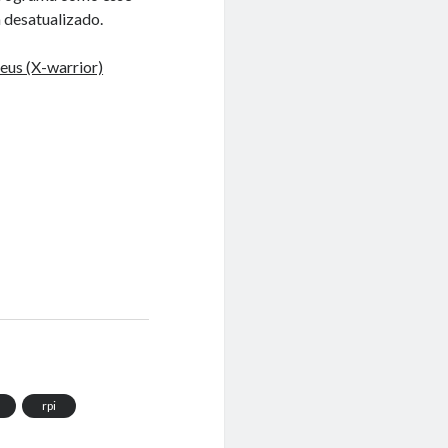
a desatualizado.
us (X-warrior)
rpi