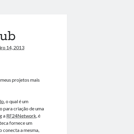
Hub
iro 14, 2013
o meus projetos mais
lo
, o qual é um
o para criação de uma
ug a
RF24Network
, é
oteca fornece um
do conecta a mesma,