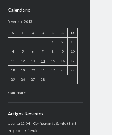
Calendário
fevereiro 2013
S
T
Q
Q
S
S
D
1
2
3
4
5
6
7
8
9
10
11
12
13
14
15
16
17
18
19
20
21
22
23
24
25
26
27
28
« jan
mar »
Artigos Recentes
Ubuntu 12.04 – Configurando Samba (3.6.3)
Projetos – Git Hub