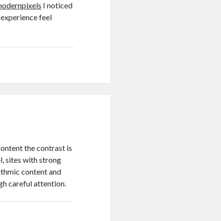
odernpixels
I noticed
 experience feel
ontent the contrast is
l, sites with strong
rithmic content and
gh careful attention.