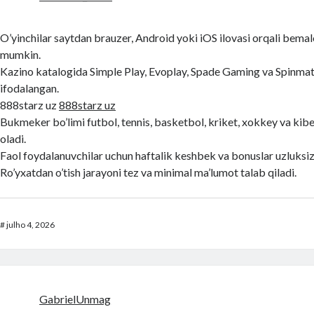
O’yinchilar saytdan brauzer, Android yoki iOS ilovasi orqali bemal
mumkin.
Kazino katalogida Simple Play, Evoplay, Spade Gaming va Spinmati
ifodalangan.
888starz uz
888starz uz
Bukmeker bo’limi futbol, tennis, basketbol, kriket, xokkey va kibe
oladi.
Faol foydalanuvchilar uchun haftalik keshbek va bonuslar uzluksiz t
Ro’yxatdan o’tish jarayoni tez va minimal ma’lumot talab qiladi.
#
julho 4, 2026
GabrielUnmag