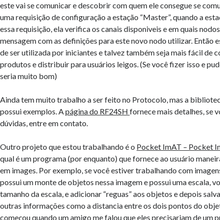
este vai se comunicar e descobrir com quem ele consegue se comu
uma requisição de configuração a estação “Master”, quando a est
essa requisição, ela verifica os canais disponiveis e em quais nodo
mensagem com as definições para este novo nodo utilizar. Então es
de ser utilizada por iniciantes e talvez também seja mais fácil de
produtos e distribuir para usuários leigos. (Se você fizer isso e pud
seria muito bom)
Ainda tem muito trabalho a ser feito no Protocolo, mas a bibliotec
possui exemplos. A
página do RF24SH
fornece mais detalhes, se v
dúvidas, entre em contato.
Outro projeto que estou trabalhando é o
Pocket ImAT – Pocket I
qual é um programa (por enquanto) que fornece ao usuário maneir
em images. Por exemplo, se você estiver trabalhando com imagen
possui um monte de objetos nessa imagem e possui uma escala, vo
tamanho da escala, e adicionar “reguas” aos objetos e depois salv
outras informações como a distancia entre os dois pontos do objet
começou quando um amigo me falou que eles precisariam de um 