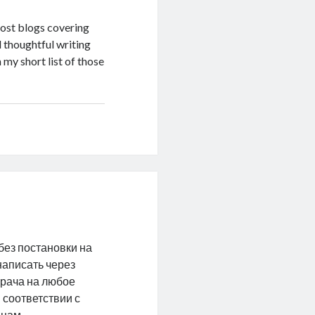
most blogs covering
 thoughtful writing
 my short list of those
без постановки на
написать через
врача на любое
 соответствии с
ицам.