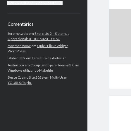
'2026-08-07 22:51:40' )
Comentários
Jeremytwelp
em
Exercicio 2 – Sistemas
Operacionais II – INE5424 – UFSC
mostbet_woKr
em
Quick Flickr Widget,
WordPress.
lalabet_zxSi
em
Estrutura de dados, C
Justinzom
em
Compilando para Teensy 3.0 no
Windows utilizando Makefile
Beste Casino Site 2026
em
Multi-User
YOURLS Plugin.