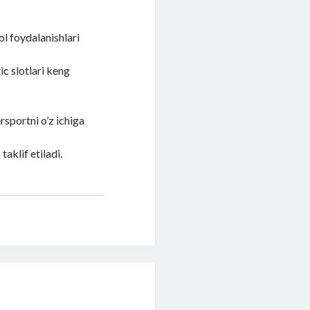
ol foydalanishlari
c slotlari keng
rsportni o’z ichiga
aklif etiladi.