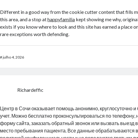
Different in a good way from the cookie cutter content that fills 
this area, and a stop at
happyfamilia
kept showing me why, original
exists if you know where to look and this site has earned a place on
rare exceptions worth defending.
#
julho 4, 2026
Richardeffic
Центр в Сочи оказывает помощь анонимно, круглосуточно и 
учет. Можно бесплатно проконсультироваться по телефону, 
форму сайта, заказать обратный звонок или вызвать выезд 
место пребывания пациента. Все данные обрабатываются в
политикой конфиденциальности и не передаются третьим л