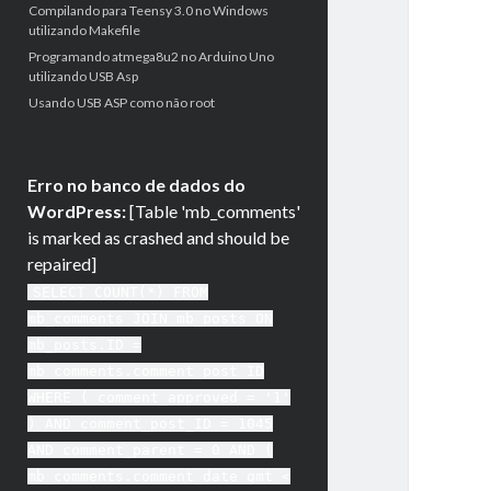
Compilando para Teensy 3.0 no Windows
utilizando Makefile
Programando atmega8u2 no Arduino Uno
utilizando USB Asp
Usando USB ASP como não root
Erro no banco de dados do
WordPress:
[Table 'mb_comments'
is marked as crashed and should be
repaired]
SELECT COUNT(*) FROM
mb_comments JOIN mb_posts ON
mb_posts.ID =
mb_comments.comment_post_ID
WHERE ( comment_approved = '1'
) AND comment_post_ID = 1045
AND comment_parent = 0 AND (
mb_comments.comment_date_gmt <