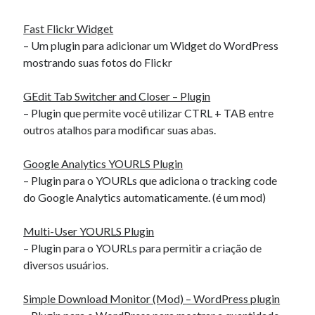
AND ( mb_comments.comment_date_gmt < '2026-08-
Fast Flickr Widget
08 03:39:06' )
– Um plugin para adicionar um Widget do WordPress
mostrando suas fotos do Flickr
Comentários
GEdit Tab Switcher and Closer – Plugin
mobilní casino s Licencí 2026
em
Multi-User YOURLS Plugin.
– Plugin que permite você utilizar CTRL + TAB entre
mostbet_ddpr
em
Ubuntu, VirtualBox 2.2 e USB
outros atalhos para modificar suas abas.
PatrickNup
em
Circuitos e Técnicas Digitais – EEL5105
RonaldNap
em
Disciplinas
Google Analytics YOURLS Plugin
Http://Www.Albacasado.Com/2025/09/14/Regulierung-Gluestv-
– Plugin para o YOURLs que adiciona o tracking code
Lizenz-Whitelist/
em
Instalar Apache2, PHP5, PHPmyAdmin, mySQL
do Google Analytics automaticamente. (é um mod)
Multi-User YOURLS Plugin
– Plugin para o YOURLs para permitir a criação de
diversos usuários.
Simple Download Monitor (Mod) – WordPress plugin