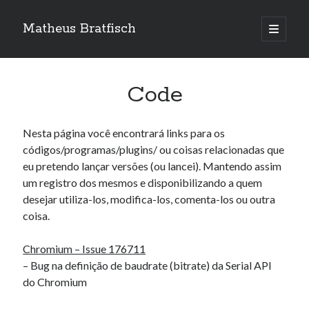
Matheus Bratfisch
abrir
o
Barra
menu
principa
Lateral
Code
Calendário
Nesta página você encontrará links para os
agosto 2026
códigos/programas/plugins/ ou coisas relacionadas que
eu pretendo lançar versões (ou lancei). Mantendo assim
S
T
Q
Q
S
S
D
um registro dos mesmos e disponibilizando a quem
1
2
desejar utiliza-los, modifica-los, comenta-los ou outra
3
4
5
6
7
8
9
coisa.
10
11
12
13
14
15
16
Chromium – Issue 176711
17
18
19
20
21
22
23
– Bug na definição de baudrate (bitrate) da Serial API
24
25
26
27
28
29
30
do Chromium
31