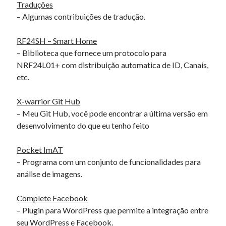
Traduções
« mar
– Algumas contribuições de tradução.
RF24SH – Smart Home
Artigos Recentes
– Biblioteca que fornece um protocolo para
Ubuntu 12.04 – Configurando Samba (3.6.3)
NRF24L01+ com distribuição automatica de ID, Canais,
Projetos – Git Hub
etc.
Compilando para Teensy 3.0 no Windows utilizando Makefile
Programando atmega8u2 no Arduino Uno utilizando USB Asp
X-warrior Git Hub
Usando USB ASP como não root
– Meu Git Hub, você pode encontrar a última versão em
desenvolvimento do que eu tenho feito
Erro no banco de dados do WordPress:
[Table
Pocket ImAT
'mb_comments' is marked as crashed and should be
– Programa com um conjunto de funcionalidades para
repaired]
análise de imagens.
SELECT COUNT(*) FROM mb_comments JOIN mb_posts
Complete Facebook
ON mb_posts.ID = mb_comments.comment_post_ID
– Plugin para WordPress que permite a integração entre
WHERE ( comment_approved = '1' ) AND
seu WordPress e Facebook.
comment_post_ID = 1045 AND comment_parent = 0