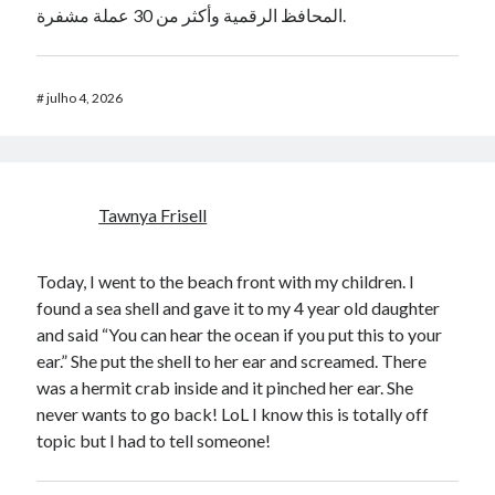
المحافظ الرقمية وأكثر من 30 عملة مشفرة.
#
julho 4, 2026
Tawnya Frisell
Today, I went to the beach front with my children. I
found a sea shell and gave it to my 4 year old daughter
and said “You can hear the ocean if you put this to your
ear.” She put the shell to her ear and screamed. There
was a hermit crab inside and it pinched her ear. She
never wants to go back! LoL I know this is totally off
topic but I had to tell someone!