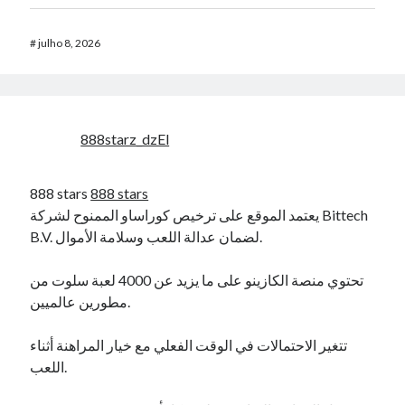
#
julho 8, 2026
888starz_dzEl
888 stars
888 stars
يعتمد الموقع على ترخيص كوراساو الممنوح لشركة Bittech
B.V. لضمان عدالة اللعب وسلامة الأموال.
تحتوي منصة الكازينو على ما يزيد عن 4000 لعبة سلوت من
مطورين عالميين.
تتغير الاحتمالات في الوقت الفعلي مع خيار المراهنة أثناء
اللعب.