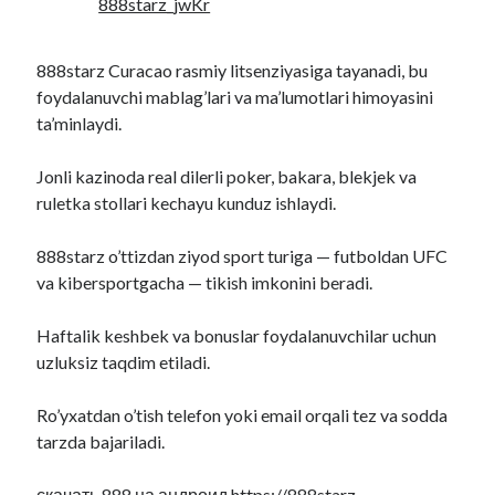
888starz_jwKr
888starz Curacao rasmiy litsenziyasiga tayanadi, bu
foydalanuvchi mablag’lari va ma’lumotlari himoyasini
ta’minlaydi.
Jonli kazinoda real dilerli poker, bakara, blekjek va
ruletka stollari kechayu kunduz ishlaydi.
888starz o’ttizdan ziyod sport turiga — futboldan UFC
va kibersportgacha — tikish imkonini beradi.
Haftalik keshbek va bonuslar foydalanuvchilar uchun
uzluksiz taqdim etiladi.
Ro’yxatdan o’tish telefon yoki email orqali tez va sodda
tarzda bajariladi.
скачать 888 на андроид
https://888starz-