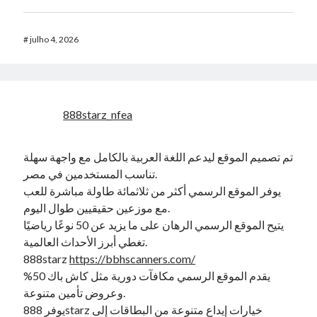
#
julho 4, 2026
888starz_nfea
تم تصميم الموقع ليدعم اللغة العربية بالكامل مع واجهة سهلة
تناسب المستخدمين في مصر.
يوفر الموقع الرسمي أكثر من ثلاثمائة طاولة مباشرة للعب
مع موزعين حقيقيين طوال اليوم.
يتيح الموقع الرسمي الرهان على ما يزيد عن 50 نوعًا رياضيًا
تغطي أبرز الأحداث العالمية.
888starz
https://bbhscanners.com/
يقدم الموقع الرسمي مكافآت دورية مثل كاش باك 50%
وعروض تأمين متنوعة.
يوفر 888starz خيارات إيداع متنوعة من البطاقات إلى