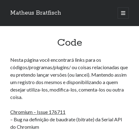
Matheus Bratfisch
abrir
o
Barra
menu
principa
Lateral
Code
Calendário
Nesta página você encontrará links para os
agosto 2026
códigos/programas/plugins/ ou coisas relacionadas que
eu pretendo lançar versões (ou lancei). Mantendo assim
S
T
Q
Q
S
S
D
um registro dos mesmos e disponibilizando a quem
1
2
desejar utiliza-los, modifica-los, comenta-los ou outra
3
4
5
6
7
8
9
coisa.
10
11
12
13
14
15
16
Chromium – Issue 176711
17
18
19
20
21
22
23
– Bug na definição de baudrate (bitrate) da Serial API
24
25
26
27
28
29
30
do Chromium
31