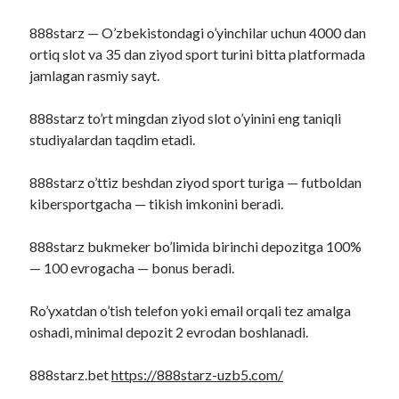
888starz — O’zbekistondagi o’yinchilar uchun 4000 dan
ortiq slot va 35 dan ziyod sport turini bitta platformada
jamlagan rasmiy sayt.
888starz to’rt mingdan ziyod slot o’yinini eng taniqli
studiyalardan taqdim etadi.
888starz o’ttiz beshdan ziyod sport turiga — futboldan
kibersportgacha — tikish imkonini beradi.
888starz bukmeker bo’limida birinchi depozitga 100%
— 100 evrogacha — bonus beradi.
Ro’yxatdan o’tish telefon yoki email orqali tez amalga
oshadi, minimal depozit 2 evrodan boshlanadi.
888starz.bet
https://888starz-uzb5.com/