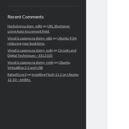
Recent Comments
Narkolog na dom_qdkt
on
URL Shortener
using Auto-Increment field.
Vivod iz zapoya na domy_xbki
on
Ubuntu 9.04,
reducing your boot time.
Vivod iz zapoya na domy_eoki
on
Circuits and
Digital Techniques – EEL5105
Vivod iz zapoya na domy_rmki
on
Ubuntu,
VirtualBox 2.2 and USB
RafaelGrord
on
Installing Flash 11.2 on Ubuntu
12.10 – 64 Bits.