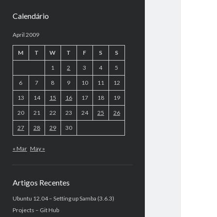
Calendário
April 2009
M
T
W
T
F
S
S
1
2
3
4
5
6
7
8
9
10
11
12
13
14
15
16
17
18
19
20
21
22
23
24
25
26
27
28
29
30
« Mar
May »
Artigos Recentes
Ubuntu 12.04 – Setting up Samba (3.6.3)
Projects – Git Hub