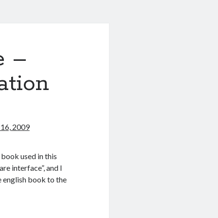
e –
ation
 16, 2009
 book used in this
e interface”, and I
 english book to the