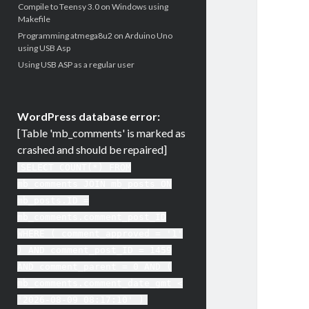
Compile to Teensy 3.0 on Windows using
Makefile
Programming atmega8u2 on Arduino Uno
using USB Asp
Using USB ASP as a regular user
WordPress database error:
[Table 'mb_comments' is marked as
crashed and should be repaired]
SELECT COUNT(*) FROM
mb_comments JOIN mb_posts ON
mb_posts.ID =
mb_comments.comment_post_ID
WHERE ( comment_approved = '1'
) AND comment_post_ID = 1459
AND comment_parent = 0 AND (
mb_comments.comment_date_gmt <
'2026-08-09 08:17:10' )