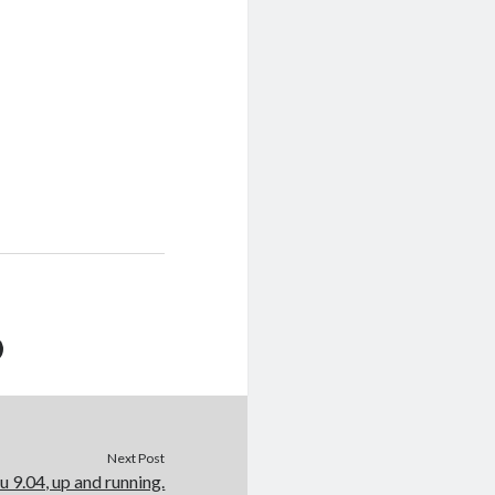
Next Post
 9.04, up and running.