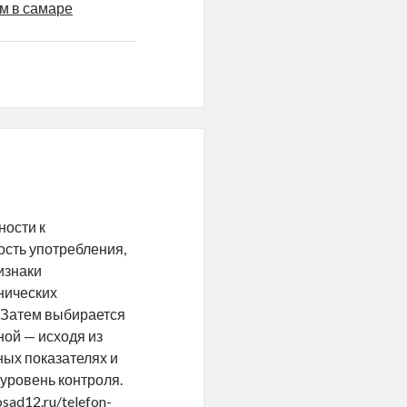
ом в самаре
ности к
ость употребления,
изнаки
онических
 Затем выбирается
ой — исходя из
ных показателях и
уровень контроля.
osad12.ru/telefon-