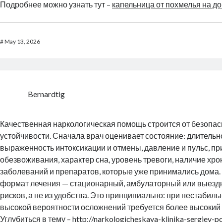
Подробнее можно узнать тут –
капельница от похмелья на д
#
May 13, 2026
Bernardtig
Качественная наркологическая помощь строится от безопас
устойчивости. Сначала врач оценивает состояние: длительн
выраженность интоксикации и отмены, давление и пульс, пр
обезвоживания, характер сна, уровень тревоги, наличие хр
заболеваний и препаратов, которые уже принимались дома.
формат лечения — стационарный, амбулаторный или выездн
рисков, а не из удобства. Это принципиально: при нестабиль
высокой вероятности осложнений требуется более высокий 
Углубиться в тему –
http://narkologicheskaya-klinika-sergiev-p