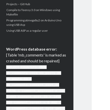
Projects – Git Hub
Compile to Teensy 3.0 on Windows using
Makefile
Programming atmega8u2 on Arduino Uno
using USB Asp
Using USB ASP as a regular user
WordPress database error:
[Table 'mb_comments' is marked as
crashed and should be repaired]
SELECT COUNT(*) FROM
mb_comments JOIN mb_posts ON
mb_posts.ID =
mb_comments.comment_post_ID
WHERE ( comment_approved = '1'
) AND comment_post_ID = 1459
AND comment_parent = 0 AND (
mb_comments.comment_date_gmt <