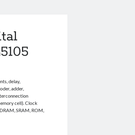
tal
5105
ts, delay,
oder, adder,
interconnection
 memory cell). Clock
ory (DRAM, SRAM, ROM,