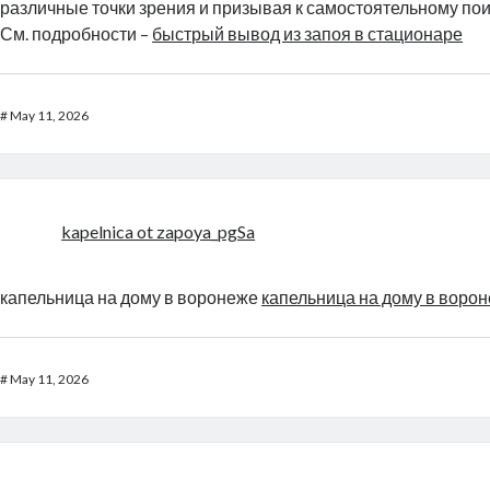
различные точки зрения и призывая к самостоятельному по
См. подробности –
быстрый вывод из запоя в стационаре
#
May 11, 2026
kapelnica ot zapoya_pgSa
капельница на дому в воронеже
капельница на дому в воро
#
May 11, 2026