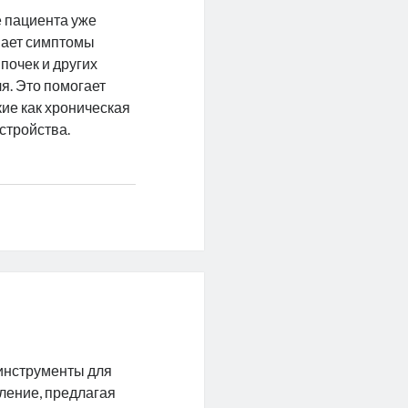
е пациента уже
имает симптомы
почек и других
я. Это помогает
ие как хроническая
стройства.
 инструменты для
ление, предлагая