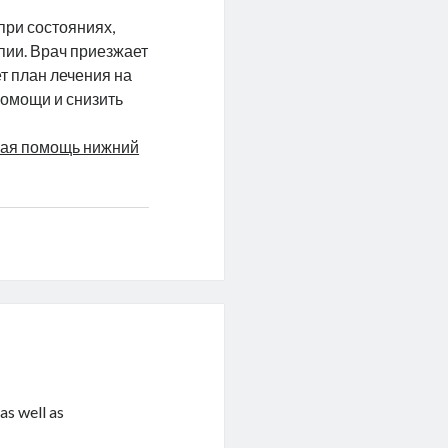
при состояниях,
пии. Врач приезжает
т план лечения на
помощи и снизить
кая помощь нижний
as well as