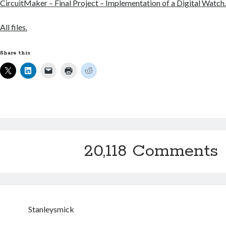
CircuitMaker – Final Project – Implementation of a Digital Watch
All files.
Share this
20,118 Comments
Stanleysmick