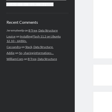
'2026-08-08 05:08:21' )
Recent Comments
Jeremytwelp
on
B Tree, Data Structure
Louise
on
Installing Flash 11.2 on Ubuntu
12.10 – 64 Bits.
Cassandra
on
Stack, Data Structure.
Addie
on
So, sharing informations…
WilliamCom
on
B Tree, Data Structure