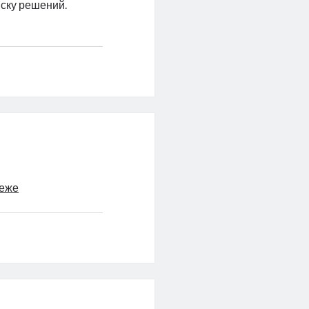
иску решений.
неже