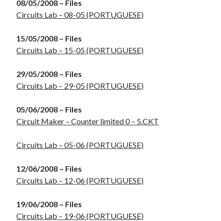
08/05/2008 – Files
09 10:30:58' )
Circuits Lab – 08-05 (PORTUGUESE)
15/05/2008 – Files
Recent Comments
Circuits Lab – 15-05 (PORTUGUESE)
DonnieSop
on
Installing Flash 11.2 on Ubuntu 12.10 – 64 Bits.
Vivod iz zapoya na domy_hjOl
on
Data Structure, C
29/05/2008 – Files
Timothybab
on
Circuits and Digital Techniques – EEL5105
Circuits Lab – 29-05 (PORTUGUESE)
Timothybab
on
Circuits and Digital Techniques – EEL5105
Stewartprecy
on
Ubuntu 9.04, reducing your boot time.
05/06/2008 – Files
Circuit Maker – Counter limited 0 – 5.CKT
Circuits Lab – 05-06 (PORTUGUESE)
12/06/2008 – Files
Circuits Lab – 12-06 (PORTUGUESE)
19/06/2008 – Files
Circuits Lab – 19-06 (PORTUGUESE)