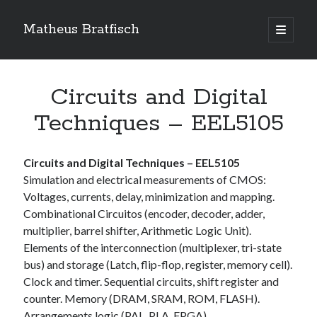
Matheus Bratfisch
open
primary
Sidebar
menu
Circuits and Digital
Calendário
Techniques – EEL5105
August 2026
Circuits and Digital Techniques – EEL5105
M
T
W
T
F
S
S
Simulation and electrical measurements of CMOS:
1
2
Voltages, currents, delay, minimization and mapping.
Combinational Circuitos (encoder, decoder, adder,
3
4
5
6
7
8
9
multiplier, barrel shifter, Arithmetic Logic Unit).
10
11
12
13
14
15
16
Elements of the interconnection (multiplexer, tri-state
17
18
19
20
21
22
23
bus) and storage (Latch, flip-flop, register, memory cell).
24
25
26
27
28
29
30
Clock and timer. Sequential circuits, shift register and
counter. Memory (DRAM, SRAM, ROM, FLASH).
31
Arrangements logic (PAL, PLA, FPGA).