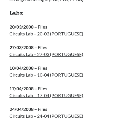
« Mar
Labs:
Artigos Recentes
20/03/2008 – Files
Circuits Lab – 20-03 (PORTUGUESE)
Ubuntu 12.04 – Setting up Samba (3.6.3)
Projects – Git Hub
27/03/2008 – Files
Compile to Teensy 3.0 on Windows using Makefile
Circuits Lab – 27-03 (PORTUGUESE)
Programming atmega8u2 on Arduino Uno using USB Asp
Using USB ASP as a regular user
10/04/2008 – Files
Circuits Lab – 10-04 (PORTUGUESE)
WordPress database error:
[Table 'mb_comments' is
17/04/2008 – Files
marked as crashed and should be repaired]
Circuits Lab – 17-04 (PORTUGUESE)
SELECT COUNT(*) FROM mb_comments JOIN mb_posts
ON mb_posts.ID = mb_comments.comment_post_ID
24/04/2008 – Files
WHERE ( comment_approved = '1' ) AND
Circuits Lab – 24-04 (PORTUGUESE)
comment_post_ID = 1459 AND comment_parent = 0
AND ( mb_comments.comment_date_gmt < '2026-08-