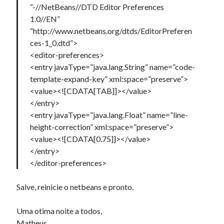
“-//NetBeans//DTD Editor Preferences
1.0//EN”
“http://www.netbeans.org/dtds/EditorPreferen
ces-1_0.dtd”>
<editor-preferences>
<entry javaType=”java.lang.String” name=”code-
template-expand-key” xml:space=”preserve”>
<value><![CDATA[TAB]]></value>
</entry>
<entry javaType=”java.lang.Float” name=”line-
height-correction” xml:space=”preserve”>
<value><![CDATA[0.75]]></value>
</entry>
</editor-preferences>
Salve, reinicie o netbeans e pronto.
Uma otima noite a todos,
Matheus