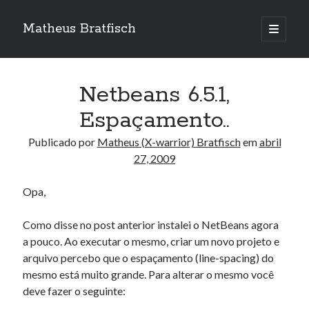
Matheus Bratfisch
abrir
o
Barra
menu
principa
Lateral
Netbeans 6.5.1,
Calendário
Espaçamento..
abril 2009
Publicado por
Matheus (X-warrior) Bratfisch
em
abril
27, 2009
S
T
Q
Q
S
S
D
1
2
3
4
5
Opa,
6
7
8
9
10
11
12
Como disse no post anterior instalei o NetBeans agora
13
14
15
16
17
18
19
a pouco. Ao executar o mesmo, criar um novo projeto e
20
21
22
23
24
25
26
arquivo percebo que o espaçamento (line-spacing) do
27
28
29
30
mesmo está muito grande. Para alterar o mesmo você
deve fazer o seguinte:
« mar
maio »