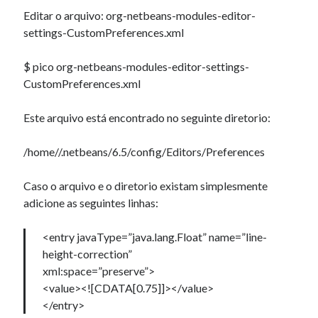
Editar o arquivo: org-netbeans-modules-editor-
settings-CustomPreferences.xml
Artigos Recentes
$ pico org-netbeans-modules-editor-settings-
Ubuntu 12.04 – Configurando Samba (3.6.3)
CustomPreferences.xml
Projetos – Git Hub
Compilando para Teensy 3.0 no Windows utilizando Makefile
Este arquivo está encontrado no seguinte diretorio:
Programando atmega8u2 no Arduino Uno utilizando USB Asp
Usando USB ASP como não root
/home//.netbeans/6.5/config/Editors/Preferences
Caso o arquivo e o diretorio existam simplesmente
Erro no banco de dados do WordPress:
[Table
adicione as seguintes linhas:
'mb_comments' is marked as crashed and should be
repaired]
<entry javaType=”java.lang.Float” name=”line-
SELECT COUNT(*) FROM mb_comments JOIN mb_posts
height-correction”
ON mb_posts.ID = mb_comments.comment_post_ID
xml:space=”preserve”>
WHERE ( comment_approved = '1' ) AND
<value><![CDATA[0.75]]></value>
comment_post_ID = 1045 AND comment_parent = 0
</entry>
AND ( mb_comments.comment_date_gmt < '2026-08-