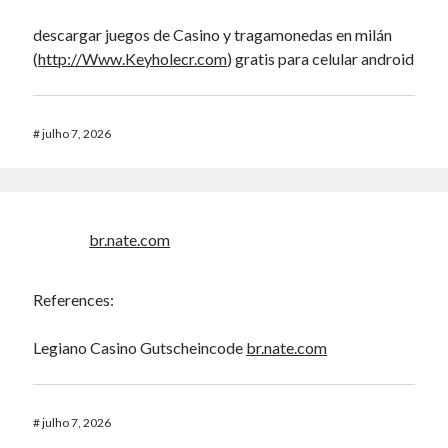
descargar juegos de Casino y tragamonedas en milán
(
http://Www.Keyholecr.com
) gratis para celular android
#
julho 7, 2026
br.nate.com
References:
Legiano Casino Gutscheincode
br.nate.com
#
julho 7, 2026