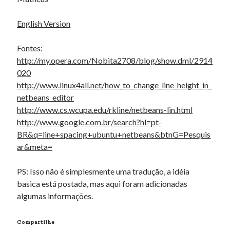
English Version
Fontes:
http://my.opera.com/Nobita2708/blog/show.dml/2914
020
http://www.linux4all.net/how_to_change_line_height_in_
netbeans_editor
http://www.cs.wcupa.edu/rkline/netbeans-lin.html
http://www.google.com.br/search?hl=pt-
BR&q=line+spacing+ubuntu+netbeans&btnG=Pesquis
ar&meta=
PS: Isso não é simplesmente uma tradução, a idéia
basica está postada, mas aqui foram adicionadas
algumas informações.
Compartilhe