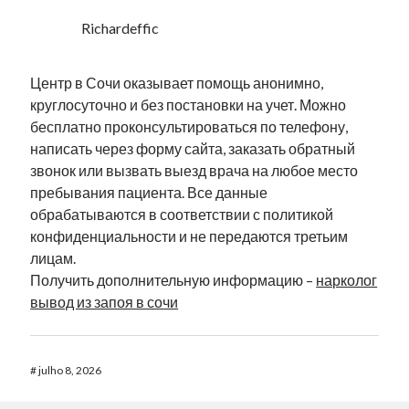
Richardeffic
Центр в Сочи оказывает помощь анонимно,
круглосуточно и без постановки на учет. Можно
бесплатно проконсультироваться по телефону,
написать через форму сайта, заказать обратный
звонок или вызвать выезд врача на любое место
пребывания пациента. Все данные
обрабатываются в соответствии с политикой
конфиденциальности и не передаются третьим
лицам.
Получить дополнительную информацию –
нарколог
вывод из запоя в сочи
#
julho 8, 2026