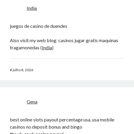
India
juegos de casino de duendes
Also visit my web blog: casinos jugar gratis maquinas
tragamonedas (
India
)
#
julho 8, 2026
Gena
best online slots payout percentage usa, usa mobile
casinos no deposit bonus and bingo
the uk, or uk casino paypal