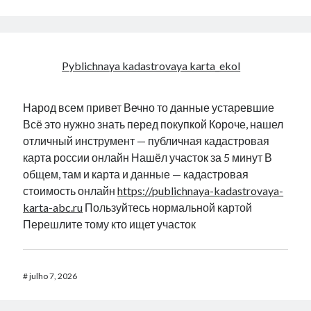
Pyblichnaya kadastrovaya karta_ekol
Народ всем привет Вечно то данные устаревшие
Всё это нужно знать перед покупкой Короче, нашел
отличный инструмент — публичная кадастровая
карта россии онлайн Нашёл участок за 5 минут В
общем, там и карта и данные — кадастровая
стоимость онлайн
https://publichnaya-kadastrovaya-
karta-abc.ru
Пользуйтесь нормальной картой
Перешлите тому кто ищет участок
#
julho 7, 2026