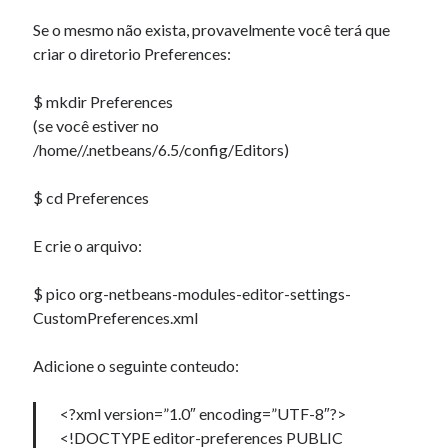
08 01:58:41' )
Se o mesmo não exista, provavelmente você terá que
criar o diretorio Preferences:
Comentários
$ mkdir Preferences
Jeremytwelp
em
Exercicio 2 – Sistemas Operacionais II – INE5424 –
(se você estiver no
UFSC
/home//.netbeans/6.5/config/Editors)
kasyno online
em
Enfim, publicando informações…
Uudet Trustly Nettikasinot
em
Arrumar placa mãe, sem computador.
$ cd Preferences
kasino ilman verkkopankkitunnuksia
em
Multi-User YOURLS Plugin.
RobertMus
em
Pegadinhas Google de 1 de Abril 2010
E crie o arquivo:
$ pico org-netbeans-modules-editor-settings-
CustomPreferences.xml
Adicione o seguinte conteudo:
<?xml version=”1.0″ encoding=”UTF-8″?>
<!DOCTYPE editor-preferences PUBLIC