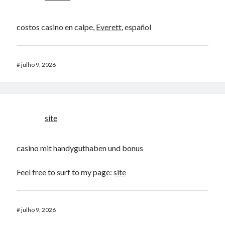
costos casino en calpe,
Everett
, español
#
julho 9, 2026
site
casino mit handyguthaben und bonus
Feel free to surf to my page:
site
#
julho 9, 2026