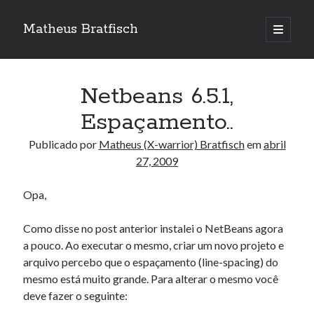
Matheus Bratfisch
abrir
o
Barra
menu
principa
Lateral
Netbeans 6.5.1,
Calendário
Espaçamento..
abril 2009
Publicado por
Matheus (X-warrior) Bratfisch
em
abril
27, 2009
S
T
Q
Q
S
S
D
1
2
3
4
5
Opa,
6
7
8
9
10
11
12
Como disse no post anterior instalei o NetBeans agora
13
14
15
16
17
18
19
a pouco. Ao executar o mesmo, criar um novo projeto e
20
21
22
23
24
25
26
arquivo percebo que o espaçamento (line-spacing) do
27
28
29
30
mesmo está muito grande. Para alterar o mesmo você
deve fazer o seguinte:
« mar
maio »