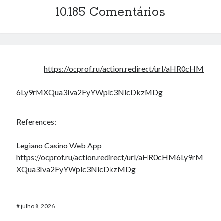
10.185 Comentários
https://ocprof.ru/action.redirect/url/aHR0cHM
6Ly9rMXQua3Iva2FyYWplc3NlcDkzMDg
References:
Legiano Casino Web App
https://ocprof.ru/action.redirect/url/aHR0cHM6Ly9rM
XQua3Iva2FyYWplc3NlcDkzMDg
#
julho 8, 2026