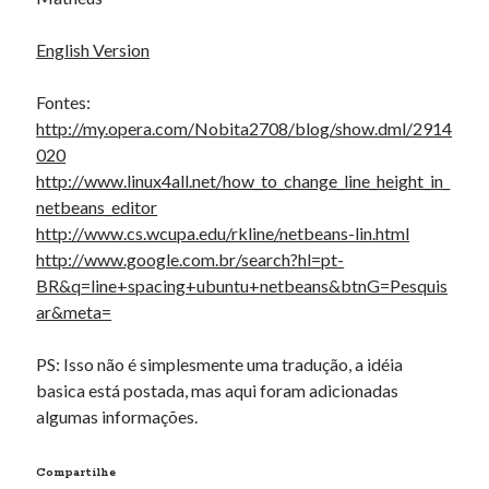
English Version
Fontes:
http://my.opera.com/Nobita2708/blog/show.dml/2914
020
http://www.linux4all.net/how_to_change_line_height_in_
netbeans_editor
http://www.cs.wcupa.edu/rkline/netbeans-lin.html
http://www.google.com.br/search?hl=pt-
BR&q=line+spacing+ubuntu+netbeans&btnG=Pesquis
ar&meta=
PS: Isso não é simplesmente uma tradução, a idéia
basica está postada, mas aqui foram adicionadas
algumas informações.
Compartilhe