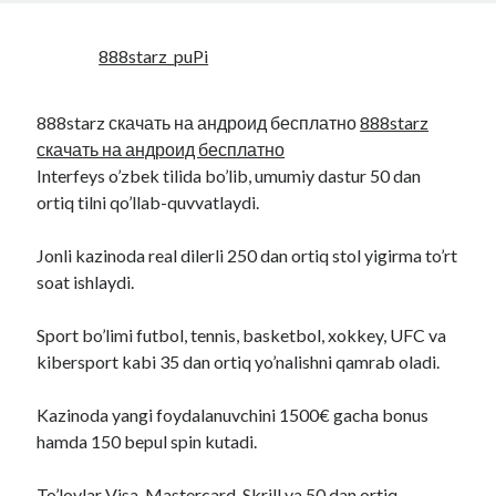
888starz_puPi
888starz скачать на андроид бесплатно
888starz
скачать на андроид бесплатно
Interfeys o’zbek tilida bo’lib, umumiy dastur 50 dan
ortiq tilni qo’llab-quvvatlaydi.
Jonli kazinoda real dilerli 250 dan ortiq stol yigirma to’rt
soat ishlaydi.
Sport bo’limi futbol, tennis, basketbol, xokkey, UFC va
kibersport kabi 35 dan ortiq yo’nalishni qamrab oladi.
Kazinoda yangi foydalanuvchini 1500€ gacha bonus
hamda 150 bepul spin kutadi.
To’lovlar Visa, Mastercard, Skrill va 50 dan ortiq