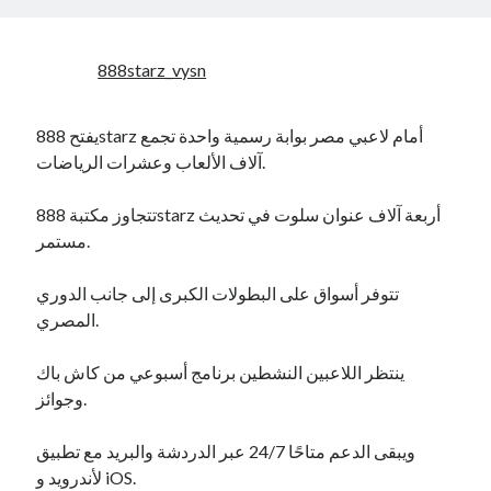
888starz_vysn
يفتح 888starz أمام لاعبي مصر بوابة رسمية واحدة تجمع
آلاف الألعاب وعشرات الرياضات.
تتجاوز مكتبة 888starz أربعة آلاف عنوان سلوت في تحديث
مستمر.
تتوفر أسواق على البطولات الكبرى إلى جانب الدوري
المصري.
ينتظر اللاعبين النشطين برنامج أسبوعي من كاش باك
وجوائز.
ويبقى الدعم متاحًا 24/7 عبر الدردشة والبريد مع تطبيق
لأندرويد و iOS.