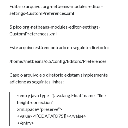
Editar o arquivo: org-netbeans-modules-editor-
settings-CustomPreferences.xml
Artigos Recentes
$ pico org-netbeans-modules-editor-settings-
Ubuntu 12.04 – Configurando Samba (3.6.3)
CustomPreferences.xml
Projetos – Git Hub
Compilando para Teensy 3.0 no Windows utilizando Makefile
Este arquivo está encontrado no seguinte diretorio:
Programando atmega8u2 no Arduino Uno utilizando USB Asp
Usando USB ASP como não root
/home//.netbeans/6.5/config/Editors/Preferences
Caso o arquivo e o diretorio existam simplesmente
Erro no banco de dados do WordPress:
[Table
adicione as seguintes linhas:
'mb_comments' is marked as crashed and should be
repaired]
<entry javaType=”java.lang.Float” name=”line-
SELECT COUNT(*) FROM mb_comments JOIN mb_posts
height-correction”
ON mb_posts.ID = mb_comments.comment_post_ID
xml:space=”preserve”>
WHERE ( comment_approved = '1' ) AND
<value><![CDATA[0.75]]></value>
comment_post_ID = 1459 AND comment_parent = 0
</entry>
AND ( mb_comments.comment_date_gmt < '2026-08-