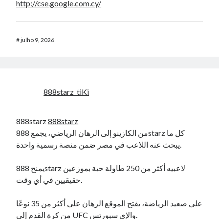
http://cse.google.com.cy/
#
julho 9, 2026
888starz_tiKi
888starz
888starz
من الكازينو إلى الرهان الرياضي، يجمع 888starz كل ما
يبحث عنه اللاعب في مصر ضمن منصة رسمية واحدة.
يمنح 888starz لاعبيه أكثر من 250 طاولة حية بموزعين
حقيقيين في أي وقت.
على صعيد الرياضة، يفتح الموقع الرهان على أكثر من 35 نوعًا
من كرة القدم إلى UFC والإي سبورتس.