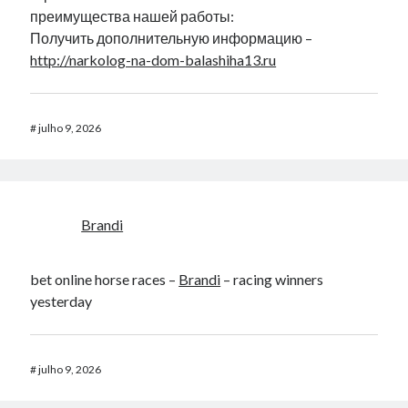
преимущества нашей работы:
Получить дополнительную информацию –
http://narkolog-na-dom-balashiha13.ru
#
julho 9, 2026
Brandi
bet online horse races​ –
Brandi
– racing winners
yesterday​
#
julho 9, 2026