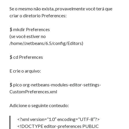
08 05:21:56' )
Se o mesmo não exista, provavelmente você terá que
criar o diretorio Preferences:
Comentários
$ mkdir Preferences
Sasha
em
Fun Text
(se você estiver no
Eagles Nest Pechanga Casino
em
MD5 Decrypter – Versão 0.5
/home//.netbeans/6.5/config/Editors)
1win_ctea
em
Exercicio 3 – Sistemas Operacionais II – INE5424 – UFSC
Handlingexpo.Com
em
Instalando Flash 11.2 no Ubuntu 12.10 – 64
$ cd Preferences
Bits.
najlepsze_yrKa
em
Fila, Estrutura de dados
E crie o arquivo:
$ pico org-netbeans-modules-editor-settings-
CustomPreferences.xml
Adicione o seguinte conteudo:
<?xml version=”1.0″ encoding=”UTF-8″?>
<!DOCTYPE editor-preferences PUBLIC