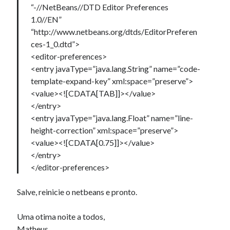
“-//NetBeans//DTD Editor Preferences
1.0//EN”
“http://www.netbeans.org/dtds/EditorPreferen
ces-1_0.dtd”>
<editor-preferences>
<entry javaType=”java.lang.String” name=”code-
template-expand-key” xml:space=”preserve”>
<value><![CDATA[TAB]]></value>
</entry>
<entry javaType=”java.lang.Float” name=”line-
height-correction” xml:space=”preserve”>
<value><![CDATA[0.75]]></value>
</entry>
</editor-preferences>
Salve, reinicie o netbeans e pronto.
Uma otima noite a todos,
Matheus