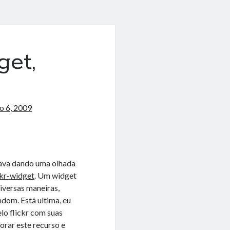
get,
o 6, 2009
stava dando uma olhada
ckr-widget
. Um widget
diversas maneiras,
ndom. Está ultima, eu
elo flickr com suas
rar este recurso e