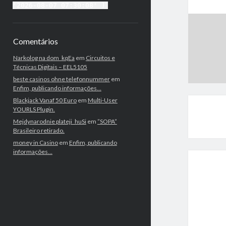
'2026-08-07 07:30:08' )
Comentários
Narkolog na dom_kqEa
em
Circuitos e
Técnicas Digitais – EEL5105
beste casinos ohne telefonnummer
em
Enfim, publicando informações…
Blackjack Vanaf 50 Euro
em
Multi-User
YOURLS Plugin.
Mejdynarodnie plateji_huSi
em
”SOPA”
Brasileiro retirado.
money in Casino
em
Enfim, publicando
informações…