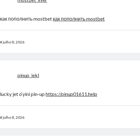
как пополнить mostbet
как пополнить mostbet
#
julho 8, 2026
pinup_iekl
lucky jet o‘yini pin-up
https://pinup01611.help
#
julho 8, 2026