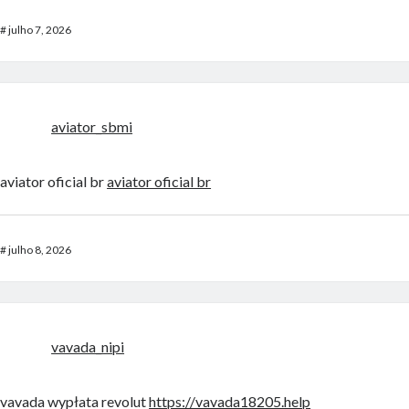
#
julho 7, 2026
aviator_sbmi
aviator oficial br
aviator oficial br
#
julho 8, 2026
vavada_nipi
vavada wypłata revolut
https://vavada18205.help