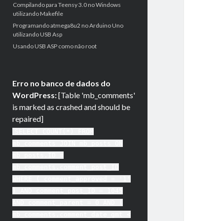
Compilando para Teensy 3.0 no Windows
utilizando Makefile
Programando atmega8u2 no Arduino Uno
utilizando USB Asp
Usando USB ASP como não root
Erro no banco de dados do
WordPress:
[Table 'mb_comments'
is marked as crashed and should be
repaired]
SELECT COUNT(*) FROM
mb_comments JOIN mb_posts ON
mb_posts.ID =
mb_comments.comment_post_ID
WHERE ( comment_approved = '1'
) AND comment_post_ID = 1045
AND comment_parent = 0 AND (
mb_comments.comment_date_gmt <