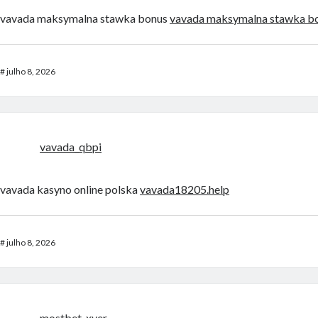
vavada maksymalna stawka bonus
vavada maksymalna stawka b
#
julho 8, 2026
vavada_qbpi
vavada kasyno online polska
vavada18205.help
#
julho 8, 2026
mostbet_xver