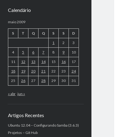
Calendário
maio 2009
S
T
Q
Q
S
S
D
1
2
3
4
5
6
7
8
9
10
11
12
13
14
15
16
17
18
19
20
21
22
23
24
25
26
27
28
29
30
31
« abr
jun »
Artigos Recentes
Ubuntu 12.04 – Configurando Samba (3.6.3)
Projetos – Git Hub