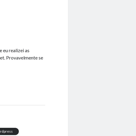
 eu realizei as
get. Provavelmente se
rdpress