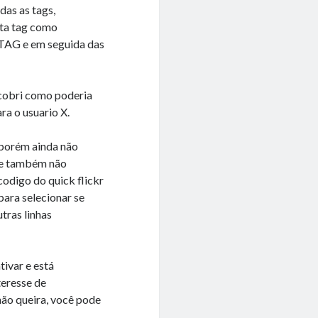
das as tags,
sta tag como
TAG e em seguida das
scobri como poderia
ra o usuario X.
 porém ainda não
que também não
odigo do quick flickr
para selecionar se
tras linhas
tivar e está
teresse de
não queira, você pode