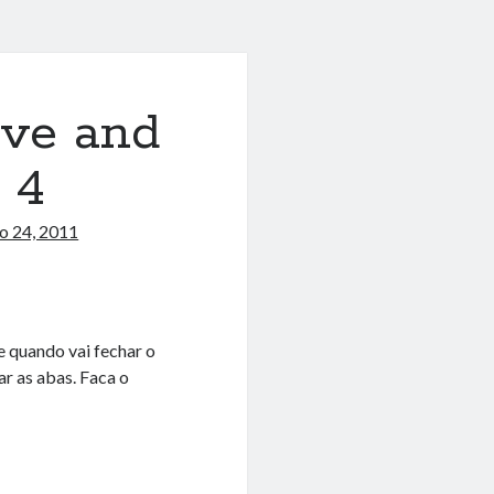
ave and
 4
o 24, 2011
 e quando vai fechar o
r as abas. Faca o