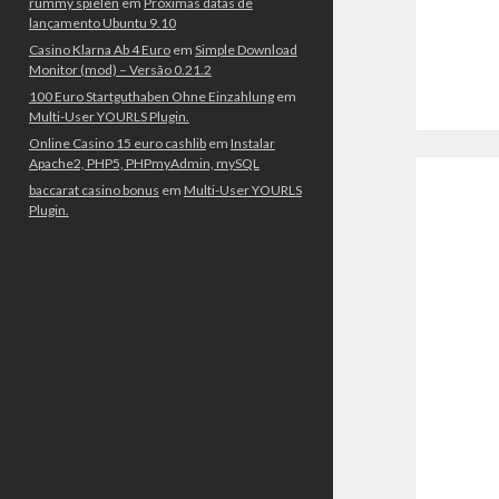
rummy spielen
em
Próximas datas de
lançamento Ubuntu 9.10
Casino Klarna Ab 4 Euro
em
Simple Download
Monitor (mod) – Versão 0.21.2
100 Euro Startguthaben Ohne Einzahlung
em
Multi-User YOURLS Plugin.
Online Casino 15 euro cashlib
em
Instalar
Apache2, PHP5, PHPmyAdmin, mySQL
baccarat casino bonus
em
Multi-User YOURLS
Plugin.