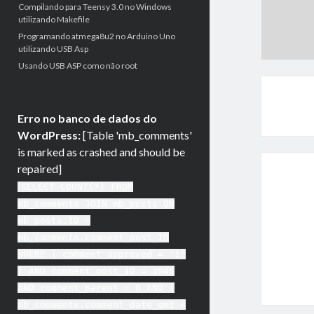
Compilando para Teensy 3.0 no Windows
utilizando Makefile
Programando atmega8u2 no Arduino Uno
utilizando USB Asp
Usando USB ASP como não root
Erro no banco de dados do
WordPress:
[Table 'mb_comments'
is marked as crashed and should be
repaired]
SELECT COUNT(*) FROM
mb_comments JOIN mb_posts ON
mb_posts.ID =
mb_comments.comment_post_ID
WHERE ( comment_approved = '1'
) AND comment_post_ID = 1045
AND comment_parent = 0 AND (
mb_comments.comment_date_gmt <