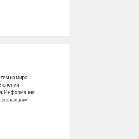
тем из мира
ъяснения
ия. Информация
ам, желающим