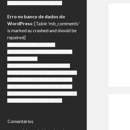
'2026-08-06 20:16:15' )
Erro no banco de dados do
WordPress:
[Table 'mb_comments'
is marked as crashed and should be
repaired]
SELECT COUNT(*) FROM
mb_comments JOIN mb_posts ON
mb_posts.ID =
mb_comments.comment_post_ID
WHERE ( comment_approved = '1'
) AND comment_post_ID = 1045
AND comment_parent = 0 AND (
mb_comments.comment_date_gmt <
'2026-08-06 20:15:45' )
Comentários