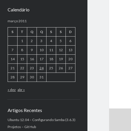
Calendário
março 2011
S
T
Q
Q
S
S
D
1
2
3
4
5
6
7
8
9
10
11
12
13
14
15
16
17
18
19
20
21
22
23
24
25
26
27
28
29
30
31
« dez
abr »
Artigos Recentes
Ubuntu 12.04 – Configurando Samba (3.6.3)
Projetos – Git Hub