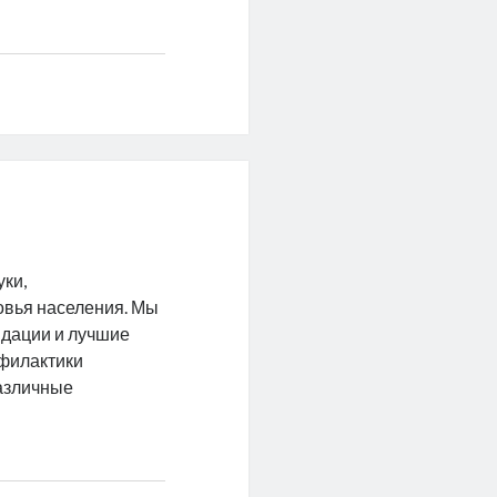
ки,
овья населения. Мы
ндации и лучшие
офилактики
различные