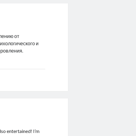
лению от
сихологического и
оровления.
lso entertained! I’m