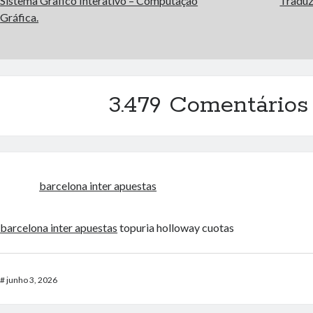
Sistema Grafico Interativo – Computação
Traduz
Gráfica.
3.479 Comentários
barcelona inter apuestas
barcelona inter apuestas
topuria holloway cuotas
#
junho 3, 2026