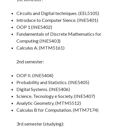
Circuits and Digital techniques. (EEL5105)
Artigos Recentes
Introduce to Computer Sience. (INE5401)
OOP 1 (INE5402)
Ubuntu 12.04 – Setting up Samba (3.6.3)
Fundamentals of Discrete Mathematics for
Projects – Git Hub
Computing (INE5403)
Compile to Teensy 3.0 on Windows using Makefile
Calculus A. (MTM5161)
Programming atmega8u2 on Arduino Uno using USB Asp
Using USB ASP as a regular user
2nd semester:
OOP II. (INE5404)
Recent Comments
Probability and Statistics. (INE5405)
Double Down Casino Cheats
on
Install Apache2, PHP5, PHPmyAdmin,
Digital Systems. (INE5406)
MySQL
Science, Tecnology e Society. (INE5407)
DavidTat
on
Queue, Data Structure
Analytic Geometry. (MTM5512)
Narkolog na dom_ojOa
on
Ubuntu, VirtualBox 2.2 and USB
Calculus B for Computation. (MTM7174)
Narkolog na dom_wlOa
on
Parking Lot Exercise, Java, Concurrent
Programming
3rd semester (studying):
mostbet_vjkr
on
Conversion table – 3 – Computer Organization
(INE5411)