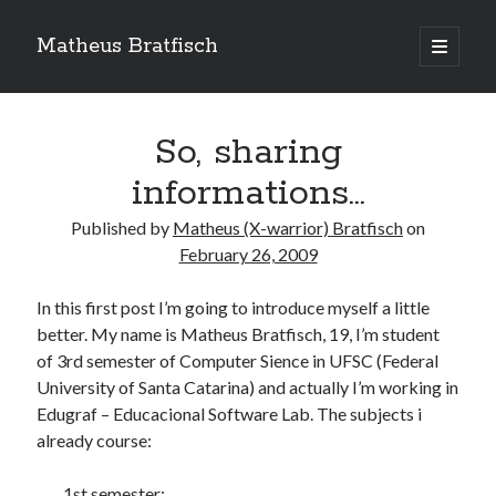
Matheus Bratfisch
open
primary
Sidebar
menu
So, sharing
Calendário
informations…
February 2009
Published by
Matheus (X-warrior) Bratfisch
on
February 26, 2009
M
T
W
T
F
S
S
1
In this first post I’m going to introduce myself a little
better. My name is Matheus Bratfisch, 19, I’m student
2
3
4
5
6
7
8
of 3rd semester of Computer Sience in UFSC (Federal
9
10
11
12
13
14
15
University of Santa Catarina) and actually I’m working in
16
17
18
19
20
21
22
Edugraf – Educacional Software Lab. The subjects i
23
24
25
26
27
28
already course:
Mar »
1st semester: