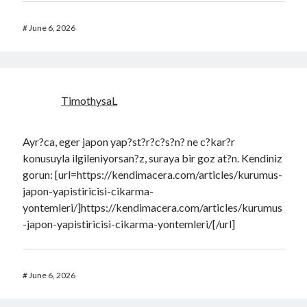
#
June 6, 2026
TimothysaL
Ayr?ca, eger japon yap?st?r?c?s?n? ne c?kar?r
konusuyla ilgileniyorsan?z, suraya bir goz at?n. Kendiniz
gorun: [url=https://kendimacera.com/articles/kurumus-
japon-yapistiricisi-cikarma-
yontemleri/]https://kendimacera.com/articles/kurumus
-japon-yapistiricisi-cikarma-yontemleri/[/url]
#
June 6, 2026