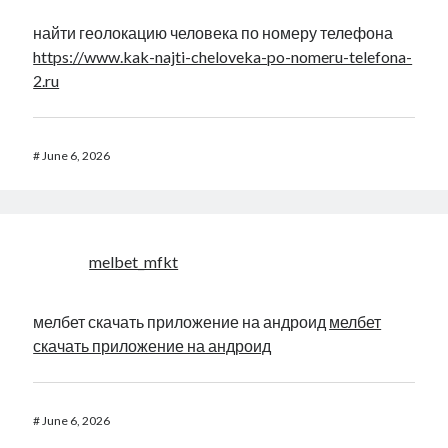
найти геолокацию человека по номеру телефона
https://www.kak-najti-cheloveka-po-nomeru-telefona-
2.ru
#
June 6, 2026
melbet_mfkt
мелбет скачать приложение на андроид
мелбет
скачать приложение на андроид
#
June 6, 2026