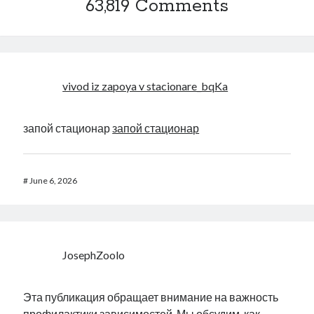
63,819 Comments
vivod iz zapoya v stacionare_bqKa
запой стационар
запой стационар
#
June 6, 2026
JosephZoolo
Эта публикация обращает внимание на важность
профилактики зависимостей. Мы обсудим, как