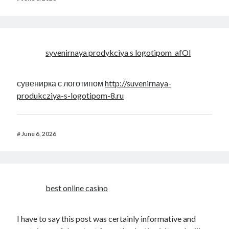
syvenirnaya prodykciya s logotipom_afOl
сувенирка с логотипом
http://suvenirnaya-
produkcziya-s-logotipom-8.ru
#
June 6, 2026
best online casino
I have to say this post was certainly informative and