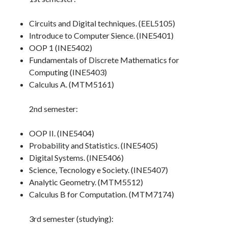
Circuits and Digital techniques. (EEL5105)
Artigos Recentes
Introduce to Computer Sience. (INE5401)
OOP 1 (INE5402)
Ubuntu 12.04 – Setting up Samba (3.6.3)
Fundamentals of Discrete Mathematics for
Projects – Git Hub
Computing (INE5403)
Compile to Teensy 3.0 on Windows using Makefile
Calculus A. (MTM5161)
Programming atmega8u2 on Arduino Uno using USB Asp
Using USB ASP as a regular user
2nd semester:
OOP II. (INE5404)
Recent Comments
Probability and Statistics. (INE5405)
PatrickNup
on
Circuits and Digital Techniques – EEL5105
Digital Systems. (INE5406)
Timothybab
on
So, sharing informations…
Science, Tecnology e Society. (INE5407)
Davidalots
on
Going back to Gnome Classic on Ubuntu 11.10
Analytic Geometry. (MTM5512)
Stewartprecy
on
List, Data Structure
Calculus B for Computation. (MTM7174)
SamuelDooca
on
Ubuntu, VirtualBox 2.2 and USB
3rd semester (studying):