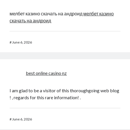
мелбет казино скачать на андроид
мелбет казино
скачать на андроид
#
June 6, 2026
best online casino nz
I am glad to be a visitor of this thoroughgoing web blog
! , regards for this rare information! .
#
June 6, 2026