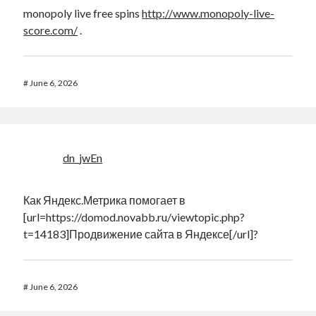
monopoly live free spins
http://www.monopoly-live-
score.com/
.
#
June 6, 2026
dn_jwEn
Как Яндекс.Метрика помогает в
[url=https://domod.novabb.ru/viewtopic.php?
t=14183]Продвижение сайта в Яндексе[/url]?
#
June 6, 2026