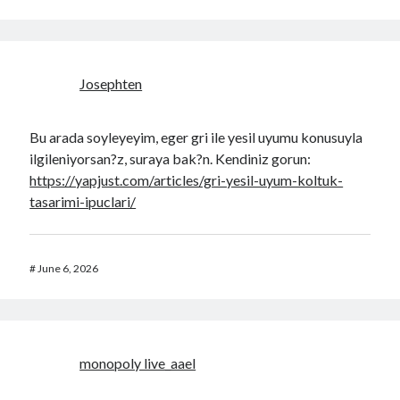
Josephten
Bu arada soyleyeyim, eger gri ile yesil uyumu konusuyla
ilgileniyorsan?z, suraya bak?n. Kendiniz gorun:
https://yapjust.com/articles/gri-yesil-uyum-koltuk-
tasarimi-ipuclari/
#
June 6, 2026
monopoly live_aael