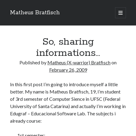
Matheus Bratfisch
open
primary
Sidebar
menu
So, sharing
Calendário
informations…
February 2009
Published by
Matheus (X-warrior) Bratfisch
on
February 26, 2009
M
T
W
T
F
S
S
1
In this first post I’m going to introduce myself a little
better. My name is Matheus Bratfisch, 19, I’m student
2
3
4
5
6
7
8
of 3rd semester of Computer Sience in UFSC (Federal
9
10
11
12
13
14
15
University of Santa Catarina) and actually I’m working in
16
17
18
19
20
21
22
Edugraf – Educacional Software Lab. The subjects i
23
24
25
26
27
28
already course:
Mar »
1st semester: