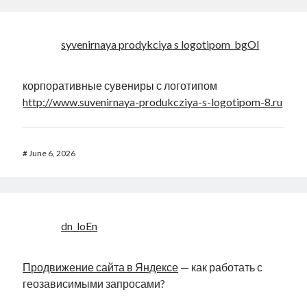
syvenirnaya prodykciya s logotipom_bgOl
корпоративные сувениры с логотипом
http://www.suvenirnaya-produkcziya-s-logotipom-8.ru
#
June 6, 2026
dn_loEn
Продвижение сайта в Яндексе
— как работать с
геозависимыми запросами?